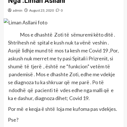
Nga :Liman Asllani
admin
August 23, 2020
0
Mos e dhashtë Zoti të sëmuremi këto ditë .
Shtrihesh në spital e kush nuk ta vënë veshin .
Asnjë lidhje mund të mos ta kesh me Covid 19 ,Por,
askush nuk merret me ty pasi Spitali i Prizrenit, si
shumë të tjerë , është ne “funkcion” vetëm të
pandemisë . Mos e dhashte Zoti, edhe me vdekje
se diagnoza tu ka shkruar që me parë . Po të
ndodhë që pacienti të vdes edhe nga malli që e
ka e dashur, diagnoza dihet; Covid 19.
Por më e keqja ë shtë loja me kufoma pas vdekjes.
Pse?