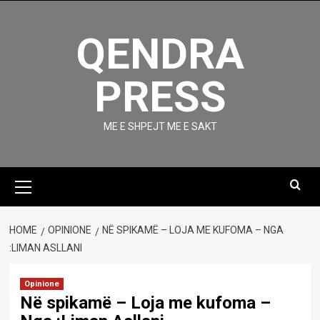
Skip
to
QENDRA
content
PRESS
ME E SHPEJT ME E SAKT
Primary
Menu
HOME
OPINIONE
NË SPIKAMË – LOJA ME KUFOMA – NGA
:LIMAN ASLLANI
Opinione
Në spikamë – Loja me kufoma –