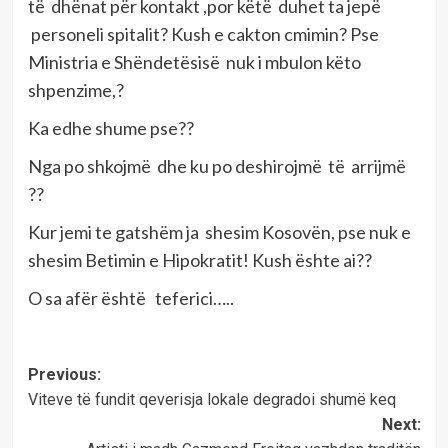
të dhënat për kontakt ,por këtë duhet ta jepë
personeli spitalit? Kush e cakton cmimin? Pse
Ministria e Shëndetësisë nuk i mbulon këto
shpenzime,?
Ka edhe shume pse??
Nga po shkojmë dhe ku po deshirojmë të arrijmë
??
Kur jemi te gatshëm ja shesim Kosovën, pse nuk e
shesim Betimin e Hipokratit! Kush ështe ai??
O sa afër është teferici…..
Post
Previous:
Viteve të fundit qeverisja lokale degradoi shumë keq
navigation
Next: