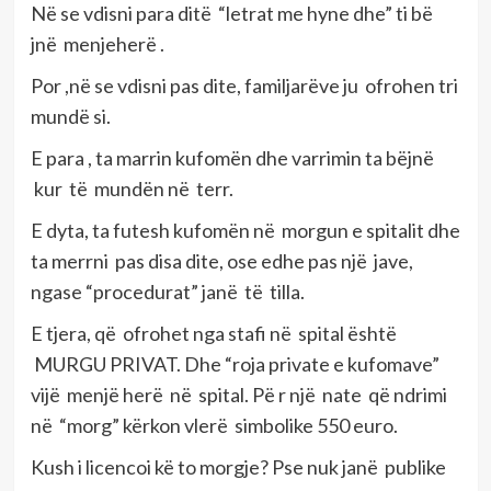
Në se vdisni para ditë “letrat me hyne dhe” ti bë
jnë menjeherë .
Por ,në se vdisni pas dite, familjarëve ju ofrohen tri
mundë si.
E para , ta marrin kufomën dhe varrimin ta bëjnë
kur të mundën në terr.
E dyta, ta futesh kufomën në morgun e spitalit dhe
ta merrni pas disa dite, ose edhe pas një jave,
ngase “procedurat” janë të tilla.
E tjera, që ofrohet nga stafi në spital është
MURGU PRIVAT. Dhe “roja private e kufomave”
vijë menjë herë në spital. Pë r një nate që ndrimi
në “morg” kërkon vlerë simbolike 550 euro.
Kush i licencoi kë to morgje? Pse nuk janë publike