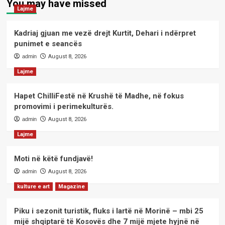
You may have missed
Lajme
Kadriaj gjuan me vezë drejt Kurtit, Dehari i ndërpret
punimet e seancës
admin
August 8, 2026
Lajme
Hapet ChilliFestë në Krushë të Madhe, në fokus
promovimi i perimekulturës.
admin
August 8, 2026
Lajme
Moti në këtë fundjavë!
admin
August 8, 2026
kulture e art
Magazine
Piku i sezonit turistik, fluks i lartë në Morinë – mbi 25
mijë shqiptarë të Kosovës dhe 7 mijë mjete hyjnë në