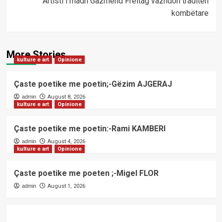
Artisti i madh Gazmend Freitag vazhdon traditën
kombëtare
More Stories
kulture e art
Opinione
Çaste poetike me poetin;-Gëzim AJGERAJ
admin
August 8, 2026
kulture e art
Opinione
Çaste poetike me poetin:-Rami KAMBERI
admin
August 4, 2026
kulture e art
Opinione
Çaste poetike me poeten ;-Migel FLOR
admin
August 1, 2026