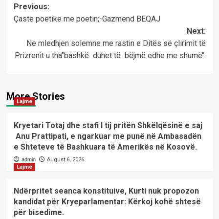
Post
Previous:
Çaste poetike me poetin;-Gazmend BEQAJ
navigation
Next:
Në mledhjen solemne me rastin e Ditës së çlirimit të
Prizrenit u tha’’bashkë duhet të bëjmë edhe me shumë’’.
More Stories
Lajme
Kryetari Totaj dhe stafi I tij pritën Shkëlqësinë e saj
Anu Prattipati, e ngarkuar me punë në Ambasadën
e Shteteve të Bashkuara të Amerikës në Kosovë.
admin
August 6, 2026
Lajme
Ndërpritet seanca konstituive, Kurti nuk propozon
kandidat për Kryeparlamentar: Kërkoj kohë shtesë
për bisedime.