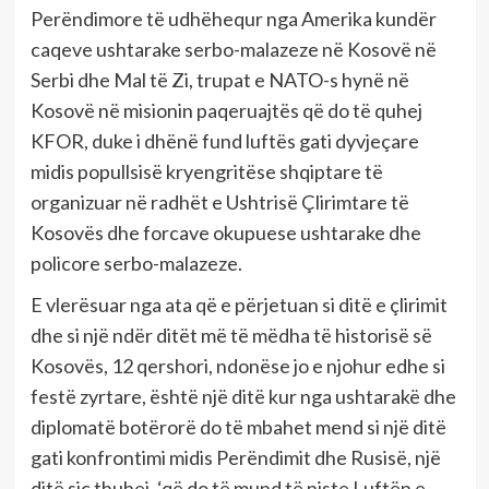
Perëndimore të udhëhequr nga Amerika kundër
caqeve ushtarake serbo-malazeze në Kosovë në
Serbi dhe Mal të Zi, trupat e NATO-s hynë në
Kosovë në misionin paqeruajtës që do të quhej
KFOR, duke i dhënë fund luftës gati dyvjeçare
midis popullsisë kryengritëse shqiptare të
organizuar në radhët e Ushtrisë Çlirimtare të
Kosovës dhe forcave okupuese ushtarake dhe
policore serbo-malazeze.
E vlerësuar nga ata që e përjetuan si ditë e çlirimit
dhe si një ndër ditët më të mëdha të historisë së
Kosovës, 12 qershori, ndonëse jo e njohur edhe si
festë zyrtare, është një ditë kur nga ushtarakë dhe
diplomatë botërorë do të mbahet mend si një ditë
gati konfrontimi midis Perëndimit dhe Rusisë, një
ditë siç thuhej, ‘që do të mund të niste Luftën e