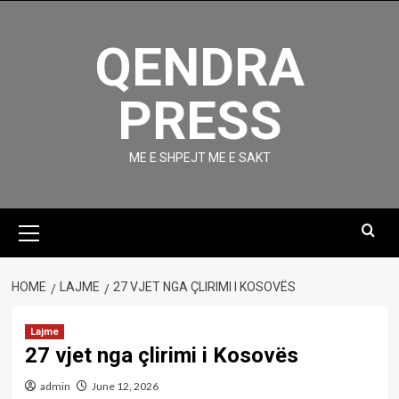
Skip
to
QENDRA
content
PRESS
ME E SHPEJT ME E SAKT
Primary
Menu
HOME
LAJME
27 VJET NGA ÇLIRIMI I KOSOVËS
Lajme
27 vjet nga çlirimi i Kosovës
admin
June 12, 2026