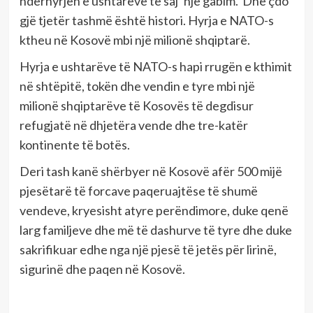
ndërhyrjen e ushtarëve të saj ‘një gabim.’ Dhe çdo
gjë tjetër tashmë është histori. Hyrja e NATO-s
ktheu në Kosovë mbi një milionë shqiptarë.
Hyrja e ushtarëve të NATO-s hapi rrugën e kthimit
në shtëpitë, tokën dhe vendin e tyre mbi një
milionë shqiptarëve të Kosovës të degdisur
refugjatë në dhjetëra vende dhe tre-katër
kontinente të botës.
Deri tash kanë shërbyer në Kosovë afër 500 mijë
pjesëtarë të forcave paqeruajtëse të shumë
vendeve, kryesisht atyre perëndimore, duke qenë
larg familjeve dhe më të dashurve të tyre dhe duke
sakrifikuar edhe nga një pjesë të jetës për lirinë,
sigurinë dhe paqen në Kosovë.