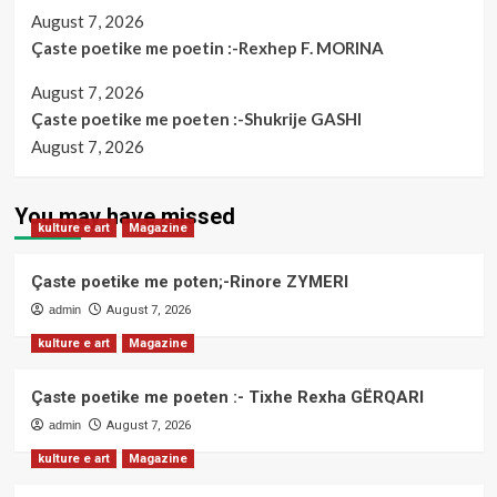
August 7, 2026
Çaste poetike me poetin :-Rexhep F. MORINA
August 7, 2026
Çaste poetike me poeten :-Shukrije GASHI
August 7, 2026
You may have missed
kulture e art
Magazine
Çaste poetike me poten;-Rinore ZYMERI
admin
August 7, 2026
kulture e art
Magazine
Çaste poetike me poeten :- Tixhe Rexha GËRQARI
admin
August 7, 2026
kulture e art
Magazine