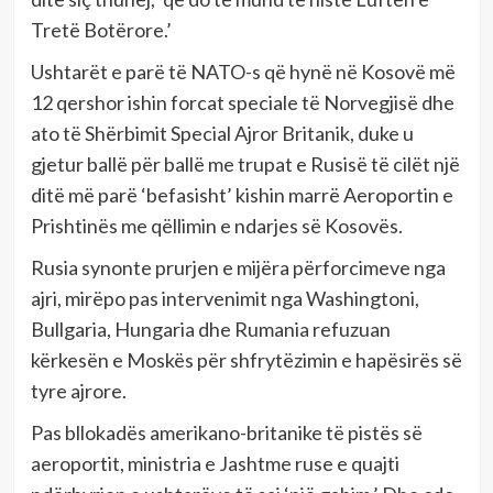
Tretë Botërore.’
Ushtarët e parë të NATO-s që hynë në Kosovë më
12 qershor ishin forcat speciale të Norvegjisë dhe
ato të Shërbimit Special Ajror Britanik, duke u
gjetur ballë për ballë me trupat e Rusisë të cilët një
ditë më parë ‘befasisht’ kishin marrë Aeroportin e
Prishtinës me qëllimin e ndarjes së Kosovës.
Rusia synonte prurjen e mijëra përforcimeve nga
ajri, mirëpo pas intervenimit nga Washingtoni,
Bullgaria, Hungaria dhe Rumania refuzuan
kërkesën e Moskës për shfrytëzimin e hapësirës së
tyre ajrore.
Pas bllokadës amerikano-britanike të pistës së
aeroportit, ministria e Jashtme ruse e quajti