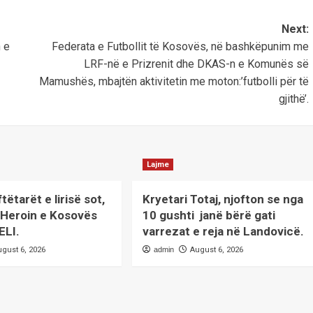
Next:
n e
Federata e Futbollit të Kosovës, në bashkëpunim me
LRF-në e Prizrenit dhe DKAS-n e Komunës së
Mamushës, mbajtën aktivitetin me moton:’futbolli për të
gjithë’.
Lajme
ëtarët e lirisë sot,
Kryetari Totaj, njofton se nga
ë Heroin e Kosovës
10 gushti janë bërë gati
ELI.
varrezat e reja në Landovicë.
ugust 6, 2026
admin
August 6, 2026