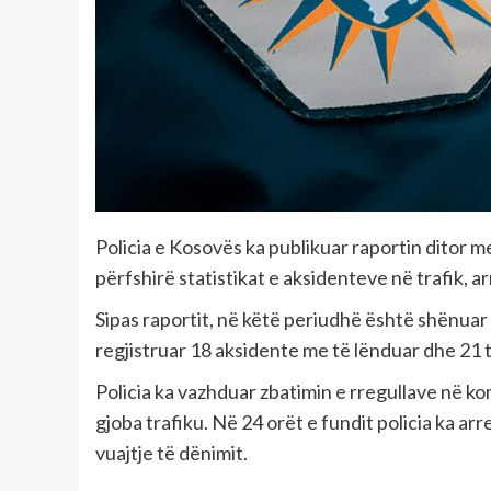
Policia e Kosovës ka publikuar raportin ditor m
përfshirë statistikat e aksidenteve në trafik, a
Sipas raportit, në këtë periudhë është shënuar 
regjistruar 18 aksidente me të lënduar dhe 21 
Policia ka vazhduar zbatimin e rregullave në ko
gjoba trafiku. Në 24 orët e fundit policia ka ar
vuajtje të dënimit.