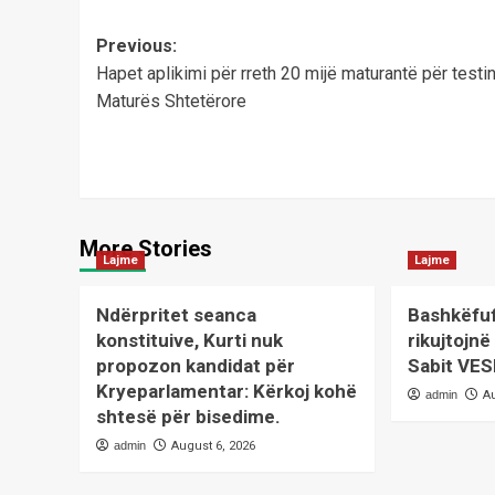
Post
Previous:
Hapet aplikimi për rreth 20 mijë maturantë për testi
navigation
Maturës Shtetërore
More Stories
Lajme
Lajme
Ndërpritet seanca
Bashkëfuft
konstituive, Kurti nuk
rikujtojn
propozon kandidat për
Sabit VES
Kryeparlamentar: Kërkoj kohë
admin
A
shtesë për bisedime.
admin
August 6, 2026