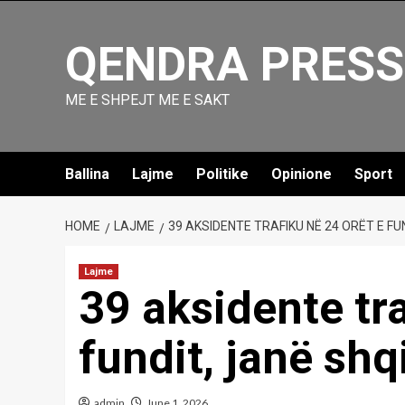
Skip
to
QENDRA PRESS
content
ME E SHPEJT ME E SAKT
Ballina
Lajme
Politike
Opinione
Sport
HOME
LAJME
39 AKSIDENTE TRAFIKU NË 24 ORËT E F
Lajme
39 aksidente tra
fundit, janë sh
admin
June 1, 2026