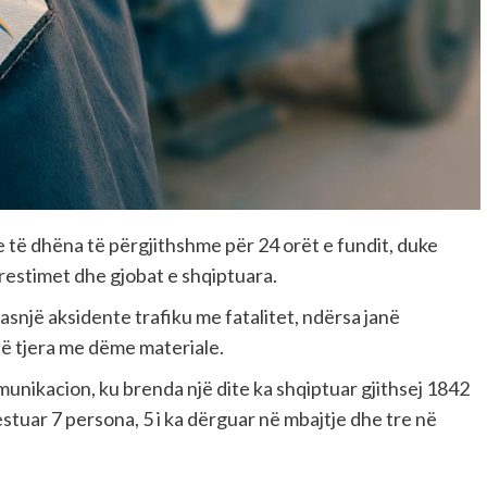
e të dhëna të përgjithshme për 24 orët e fundit, duke
rrestimet dhe gjobat e shqiptuara.
asnjë aksidente trafiku me fatalitet, ndërsa janë
të tjera me dëme materiale.
munikacion, ku brenda një dite ka shqiptuar gjithsej 1842
restuar 7 persona, 5 i ka dërguar në mbajtje dhe tre në