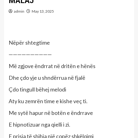
MALAJ
admin
May 13, 2025
Nëpër shtegtime
——————————
Më zgjove ëndrrat në dritën e hënës
Dhe çdo yje u shndërrua në fjalë
Çdo tingull bëhej melodi
Aty ku zemrën time e kishe veç ti.
Me sytë hapur në botën e ëndrrave
E hipnotizuar nga qielli i zi.
E prisja të shihja një copëz shkëlqimi