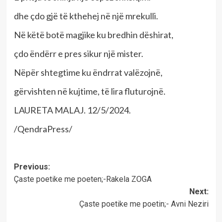
dhe çdo gjë të kthehej në një mrekulli.
Në këtë botë magjike ku bredhin dëshirat,
çdo ëndërr e pres sikur një mister.
Nëpër shtegtime ku ëndrrat valëzojnë,
gërvishten në kujtime, të lira fluturojnë.
LAURETA MALAJ. 12/5/2024.
/QendraPress/
Post
Previous:
Çaste poetike me poeten;-Rakela ZOGA
navigation
Next:
Çaste poetike me poetin;- Avni Neziri