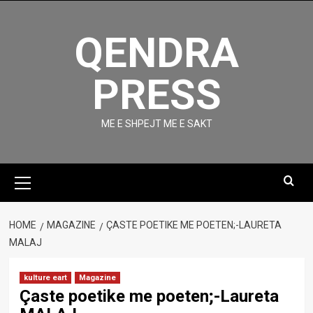
Skip
to
QENDRA
content
PRESS
ME E SHPEJT ME E SAKT
Primary
Menu
HOME
MAGAZINE
ÇASTE POETIKE ME POETEN;-LAURETA
MALAJ
kulture eart
Magazine
Çaste poetike me poeten;-Laureta