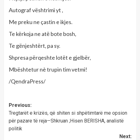
Autograf vështrimi yt ,
Me preku ne çastin e ikjes.
Te kërkoja ne atë bote bosh,
Te gënjeshtërt, pa sy.
Shpresa përqeshte lotët e gjelbër,
Mbështetur nè trupin tim vetmi!
/QendraPress/
Post
Previous:
Tregtarët e krizës, që shiten si shpëtimtarë me opsion
navigation
për pazare të reja—Shkruan ;Hisen BERISHA, analistë
politik
Next: