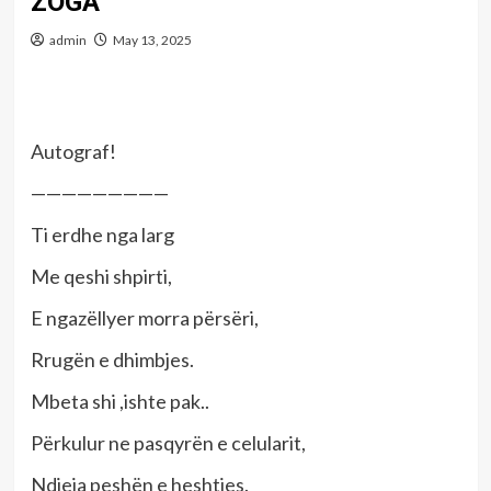
ZOGA
admin
May 13, 2025
Autograf!
—————————
Ti erdhe nga larg
Me qeshi shpirti,
E ngazëllyer morra përsëri,
Rrugën e dhimbjes.
Mbeta shi ,ishte pak..
Përkulur ne pasqyrën e celularit,
Ndjeja peshën e heshtjes.