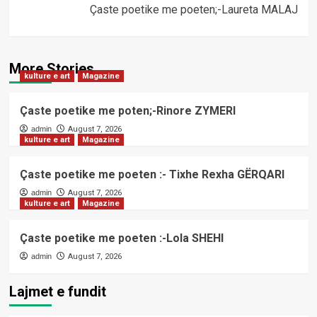
Çaste poetike me poeten;-Laureta MALAJ
More Stories
kulture e art
Magazine
Çaste poetike me poten;-Rinore ZYMERI
admin
August 7, 2026
kulture e art
Magazine
Çaste poetike me poeten :- Tixhe Rexha GËRQARI
admin
August 7, 2026
kulture e art
Magazine
Çaste poetike me poeten :-Lola SHEHI
admin
August 7, 2026
Lajmet e fundit