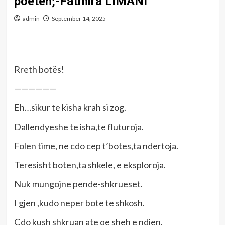
poeten;-Fatmira LIMANI
admin
September 14, 2025
Rreth botës!
——————
Eh…sikur te kisha krah si zog.
Dallendyeshe te isha,te fluturoja.
Folen time, ne cdo cep t’botes,ta ndertoja.
Teresisht boten,ta shkele, e eksploroja.
Nuk mungojne pende-shkrueset.
I gjen ,kudo neper bote te shkosh.
Çdo kush shkruan ate qe sheh e ndjen.