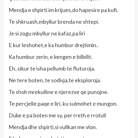
Mendja e shpirti im krijues,do hapesire pa kufi.
Te shkruash,mbyllur brenda ne shtepi.
Je si zogu mbyllur ne kafaz,pa liri
E kur leshohet,e ka humbur drejtimin..
Ka humbur zerin, e kengen e bilbilit.
Eh..sikur te isha pellumb te fluturoja.
Ne tere boten, te sodisja,te eksploroja.
Te shoh mrekulline e njerezve qe punojne.
Te percjelle paqe e liri, ku sulmohet e mungon.
Duke e pa boten me sy, per rreth e rrotull
Mendja dhe shpirti,si vullkan me vlon.