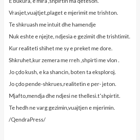
E bukura, e mira ,shpirtin ma qeteson.
Vrasjet,vuajtjet,plaget e mjerimit me trishton.
Te shkruash me intuit dhe hamendje
Nuk eshte e njejte, ndjesia e gezimit dhe trishtimit.
Kur realiteti shihet me sy e preket me dore.
Shkruhet,kur zemera me rreh ,shpirti me vlon .
Jo çdo kush, e ka shancin, boten ta eksploroj.
Jo çdo pende-shkrues,realitetin e per- jeton.
Mjafto,mendja dhe ndjesi ne thellesi.t’shpirtit.
Te hedh ne varg gezimin,vuajtjen e mjerimin.
/QendraPress/