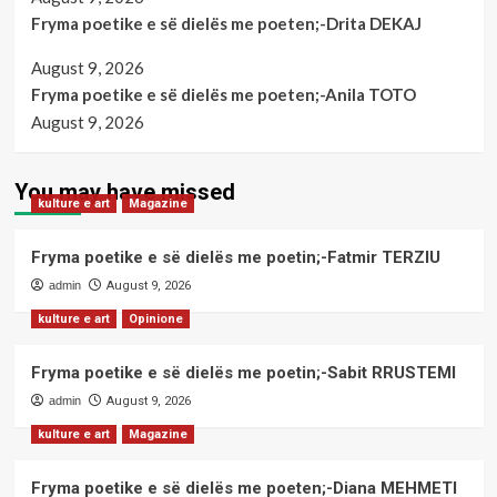
Fryma poetike e së dielës me poeten;-Drita DEKAJ
August 9, 2026
Fryma poetike e së dielës me poeten;-Anila TOTO
August 9, 2026
You may have missed
kulture e art
Magazine
Fryma poetike e së dielës me poetin;-Fatmir TERZIU
admin
August 9, 2026
kulture e art
Opinione
Fryma poetike e së dielës me poetin;-Sabit RRUSTEMI
admin
August 9, 2026
kulture e art
Magazine
Fryma poetike e së dielës me poeten;-Diana MEHMETI