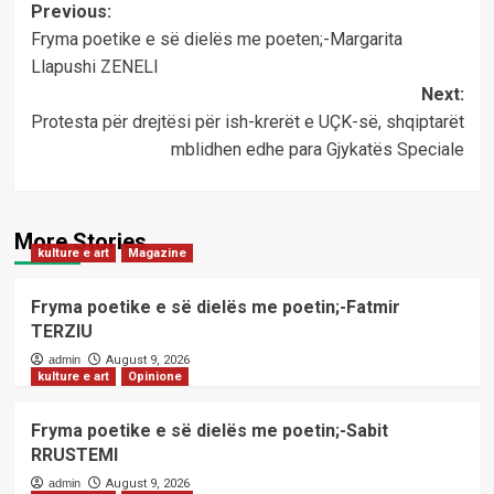
Post
Previous:
Fryma poetike e së dielës me poeten;-Margarita
navigation
Llapushi ZENELI
Next:
Protesta për drejtësi për ish-krerët e UÇK-së, shqiptarët
mblidhen edhe para Gjykatës Speciale
More Stories
kulture e art
Magazine
Fryma poetike e së dielës me poetin;-Fatmir
TERZIU
admin
August 9, 2026
kulture e art
Opinione
Fryma poetike e së dielës me poetin;-Sabit
RRUSTEMI
admin
August 9, 2026