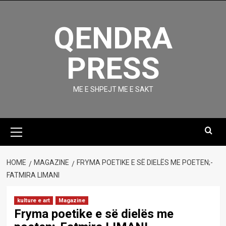
Skip
to
QENDRA
content
PRESS
ME E SHPEJT ME E SAKT
Primary
Menu
HOME
MAGAZINE
FRYMA POETIKE E SË DIELËS ME POETEN;-
FATMIRA LIMANI
kulture e art
Magazine
Fryma poetike e së dielës me