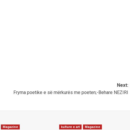
Next:
Fryma poetike e së mërkurës me poeten;-Behare NEZIRI
Magazine
kulture e art
Magazine