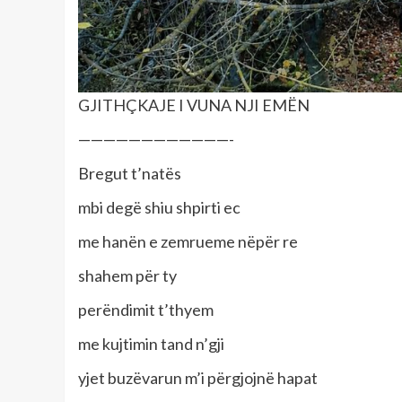
GJITHÇKAJE I VUNA NJI EMËN
————————————-
Bregut t’natës
mbi degë shiu shpirti ec
me hanën e zemrueme nëpër re
shahem për ty
perëndimit t’thyem
me kujtimin tand n’gji
yjet buzëvarun m’i përgjojnë hapat