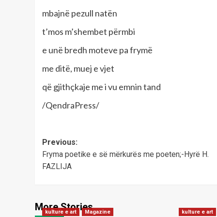
mbajnë pezull natën
t’mos m’shembet përmbi
e unë bredh moteve pa frymë
me ditë, muej e vjet
që gjithçkaje me i vu emnin tand
/QendraPress/
Post
Previous:
Fryma poetike e së mërkurës me poeten;-Hyrë H.
navigation
FAZLIJA
More Stories
kulture e art
Magazine
kulture e art