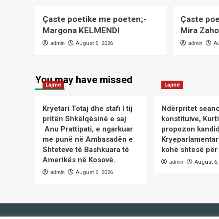
Çaste poetike me poeten;-
Çaste poe
Margona KELMENDI
Mira Zah
admin
August 6, 2026
admin
A
You may have missed
Lajme
Lajme
Kryetari Totaj dhe stafi I tij
Ndërpritet sean
pritën Shkëlqësinë e saj
konstituive, Kurt
Anu Prattipati, e ngarkuar
propozon kandid
me punë në Ambasadën e
Kryeparlamentar
Shteteve të Bashkuara të
kohë shtesë për
Amerikës në Kosovë.
admin
August 6,
admin
August 6, 2026