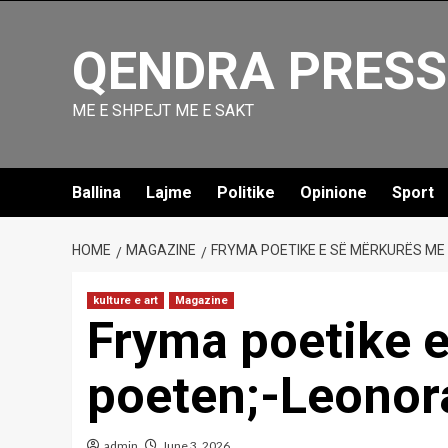
Skip
to
QENDRA PRESS
content
ME E SHPEJT ME E SAKT
Ballina
Lajme
Politike
Opinione
Sport
HOME
MAGAZINE
FRYMA POETIKE E SË MËRKURËS ME
kulture e art
Magazine
Fryma poetike 
poeten;-Leonor
admin
June 3, 2026