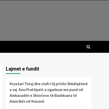
Lajmet e fundit
Kryetari Totaj dhe stafi I tij pritën Shkëlqësinë
e saj Anu Prattipati, e ngarkuar me punë në
Ambasadën e Shteteve të Bashkuara të
Amerikës në Kosovë.