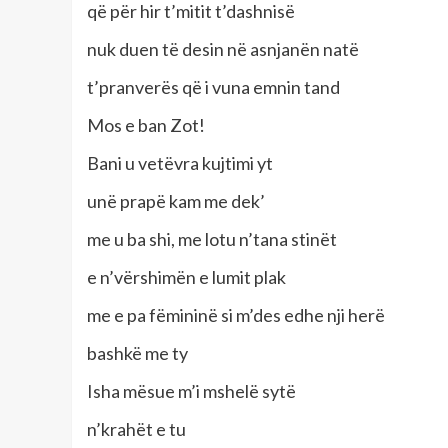
që për hir t’mitit t’dashnisë
nuk duen të desin në asnjanën natë
t’pranverës që i vuna emnin tand
Mos e ban Zot!
Bani u vetëvra kujtimi yt
unë prapë kam me dek’
me u ba shi, me lotu n’tana stinët
e n’vërshimën e lumit plak
me e pa fëmininë si m’des edhe nji herë
bashkë me ty
Isha mësue m’i mshelë sytë
n’krahët e tu