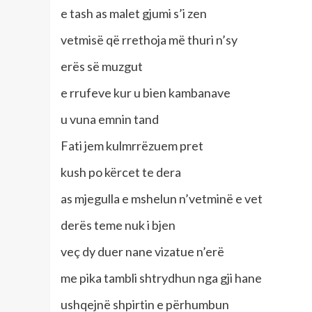
e tash as malet gjumi s’i zen
vetmisë që rrethoja më thuri n’sy
erës së muzgut
e rrufeve kur u bien kambanave
u vuna emnin tand
Fati jem kulmrrëzuem pret
kush po kërcet te dera
as mjegulla e mshelun n’vetminë e vet
derës teme nuk i bjen
veç dy duer nane vizatue n’erë
me pika tambli shtrydhun nga gji hane
ushqejnë shpirtin e përhumbun