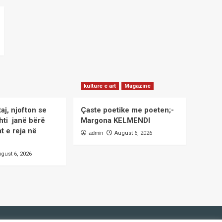
kulture e art
Magazine
taj, njofton se
Çaste poetike me poeten;-
hti janë bërë
Margona KELMENDI
at e reja në
admin
August 6, 2026
gust 6, 2026