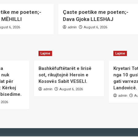
tike me poeten;-
Çaste poetike me poeten;-
o MËHILLI
Dava Gjoka LLESHAJ
ugust 6, 2026
admin
August 6, 2026
Lajme
Lajme
ca
Bashkëfuftëtarët e lirisë
Kryetari To
i nuk
sot, rikujtojnë Heroin e
nga 10 gus
at për
Kosovës Sabit VESELI.
gati varrez
: Kërkoj
Landovicë.
admin
August 6, 2026
 bisedime.
admin
Au
 2026