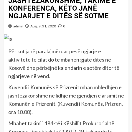
JASHTËZAKONSHME, TAKIME E
KONFERENCA, KËTO JANË
NGJARJET E DITËS SË SOTME
admin
August 31, 2020
0
Për sot janë paralajmëruar pesë ngjarje e
aktivitete të cilat do të mbahen gjatë ditës në
Kosovë dhe përbëjnë kalendarin e sotëm ditor të
ngjarjeve në vend.
Kuvendi i Komunës së Prizrenit mban mbledhjen e
jashtëzakonshme në lidhje me gjendjen e arsimit në
Komunën e Prizrenit. (Kuvendi i Komunës, Prizren,
ora 10.00).
Mbahet takimi i 184-të i Këshillit Prokurorial të
Kosovës. Për shkak të COVID-19, takimi do të