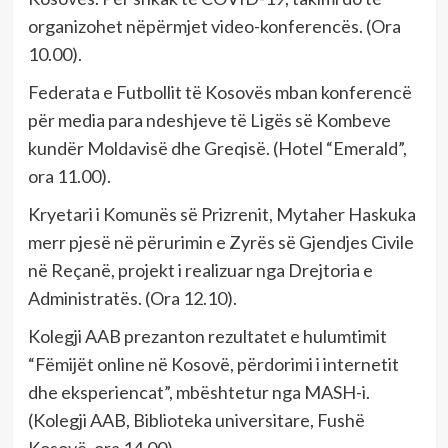
organizohet nëpërmjet video-konferencës. (Ora
10.00).
Federata e Futbollit të Kosovës mban konferencë
për media para ndeshjeve të Ligës së Kombeve
kundër Moldavisë dhe Greqisë. (Hotel “Emerald”,
ora 11.00).
Kryetari i Komunës së Prizrenit, Mytaher Haskuka
merr pjesë në përurimin e Zyrës së Gjendjes Civile
në Reçanë, projekt i realizuar nga Drejtoria e
Administratës. (Ora 12.10).
Kolegji AAB prezanton rezultatet e hulumtimit
“Fëmijët online në Kosovë, përdorimi i internetit
dhe eksperiencat”, mbështetur nga MASH-i.
(Kolegji AAB, Biblioteka universitare, Fushë