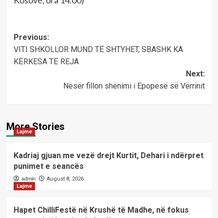
Kosovë, ora 14.00)
Post
Previous:
VITI SHKOLLOR MUND TË SHTYHET, SBASHK KA
navigation
KËRKESA TË REJA
Next:
Nesër fillon shënimi i Epopesë së Vërrinit
More Stories
Lajme
Kadriaj gjuan me vezë drejt Kurtit, Dehari i ndërpret
punimet e seancës
admin
August 8, 2026
Lajme
Hapet ChilliFestë në Krushë të Madhe, në fokus