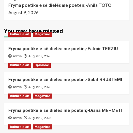
Fryma poetike e së dielës me poeten;-Anila TOTO
August 9, 2026
You may have missed
kulture e art
Magazine
Fryma poetike e së dielës me poetin;-Fatmir TERZIU
admin
August 9, 2026
kulture e art
Opinione
Fryma poetike e së dielës me poetin;-Sabit RRUSTEMI
admin
August 9, 2026
kulture e art
Magazine
Fryma poetike e së dielës me poeten;-Diana MEHMETI
admin
August 9, 2026
kulture e art
Magazine