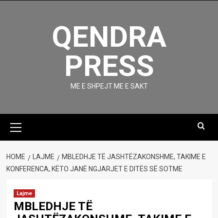
Skip
to
QENDRA
content
PRESS
ME E SHPEJT ME E SAKT
Primary
Menu
HOME
LAJME
MBLEDHJE TË JASHTËZAKONSHME, TAKIME E
KONFERENCA, KËTO JANË NGJARJET E DITËS SË SOTME
Lajme
MBLEDHJE TË