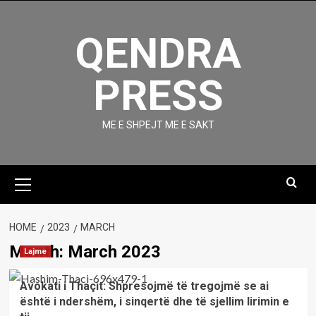
Skip
to
QENDRA
content
PRESS
ME E SHPEJT ME E SAKT
Primary
Menu
HOME
2023
MARCH
Month:
March 2023
Lajme
Avokati i Thaçit: Shpresojmë të tregojmë se ai
është i ndershëm, i sinqertë dhe të sjellim lirimin e