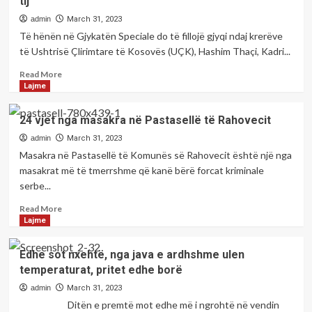
tij
admin
March 31, 2023
Të hënën në Gjykatën Speciale do të fillojë gjyqi ndaj krerëve
të Ushtrisë Çlirimtare të Kosovës (UÇK), Hashim Thaçi, Kadri...
Read
Read More
more
Lajme
about
Avokati
24 vjet nga masakra në Pastasellë të Rahovecit
i
Thaçit:
admin
March 31, 2023
Shpresojmë
Masakra në Pastasellë të Komunës së Rahovecit është një nga
të
masakrat më të tmerrshme që kanë bërë forcat kriminale
tregojmë
serbe...
se
ai
Read
Read More
është
more
Lajme
i
about
ndershëm,
24
Edhe sot nxehtë, nga java e ardhshme ulen
i
vjet
temperaturat, pritet edhe borë
sinqertë
nga
dhe
masakra
admin
March 31, 2023
të
në
Ditën e premtë mot edhe më i ngrohtë në vendin
sjellim