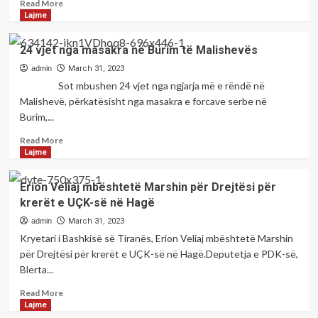
Read
Read More
bashkohen
more
Lajme
marshit
about
“Liria
Mobilizimi
24 vjet nga masakra në Burim të Malishevës
ka
i
emër”
UÇK-
admin
March 31, 2023
së
Sot mbushen 24 vjet nga ngjarja më e rëndë në
që
Malishevë, përkatësisht nga masakra e forcave serbe në
ndodhi
Burim,...
para
24
Read
Read More
vjetësh
more
Lajme
about
24
Erion Veliaj mbështetë Marshin për Drejtësi për
vjet
krerët e UÇK-së në Hagë
nga
masakra
admin
March 31, 2023
në
Kryetari i Bashkisë së Tiranës, Erion Veliaj mbështetë Marshin
Burim
për Drejtësi për krerët e UÇK-së në Hagë.Deputetja e PDK-së,
të
Blerta...
Malishevës
Read
Read More
more
Lajme
about