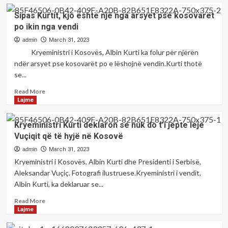
Erion
Sipas Kurtit, kjo është një nga arsyet pse kosovarët
Veliaj
po ikin nga vendi
mbështetë
Marshin
admin
March 31, 2023
për
Kryeministri i Kosovës, Albin Kurti ka folur për njërën
Drejtësi
ndër arsyet pse kosovarët po e lëshojnë vendin.Kurti thotë
për
se...
krerët
e
Read
Read More
UÇK-
more
Lajme
së
about
në
Sipas
Kryeministri Kurti deklaron se nuk do t’i jepte leje
Hagë
Kurtit,
Vuçiqit që të hyjë në Kosovë
kjo
është
admin
March 31, 2023
një
Kryeministri i Kosovës, Albin Kurti dhe Presidenti i Serbisë,
nga
Aleksandar Vuçiç. Fotografi ilustruese.Kryeministri i vendit,
arsyet
Albin Kurti, ka deklaruar se...
pse
kosovarët
Read
Read More
po
more
Lajme
ikin
about
nga