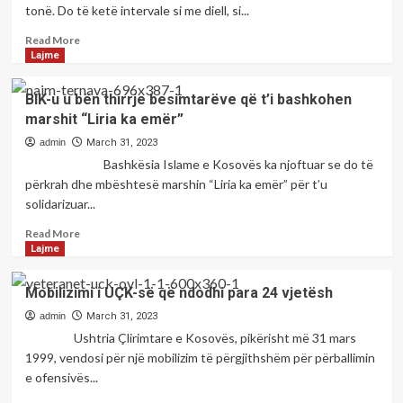
Pastasellë
tonë. Do të ketë intervale si me diell, si...
lirimin
të
e
Rahovecit
Read
Read More
tij
more
Lajme
about
Edhe
BIK-u u bën thirrje besimtarëve që t’i bashkohen
sot
marshit “Liria ka emër”
nxehtë,
nga
admin
March 31, 2023
java
Bashkësia Islame e Kosovës ka njoftuar se do të
e
përkrah dhe mbështesë marshin “Liria ka emër” për t’u
ardhshme
solidarizuar...
ulen
temperaturat,
Read
Read More
pritet
more
Lajme
edhe
about
borë
BIK-
Mobilizimi i UÇK-së që ndodhi para 24 vjetësh
u
u
admin
March 31, 2023
bën
Ushtria Çlirimtare e Kosovës, pikërisht më 31 mars
thirrje
1999, vendosi për një mobilizim të përgjithshëm për përballimin
besimtarëve
e ofensivës...
që
t’i