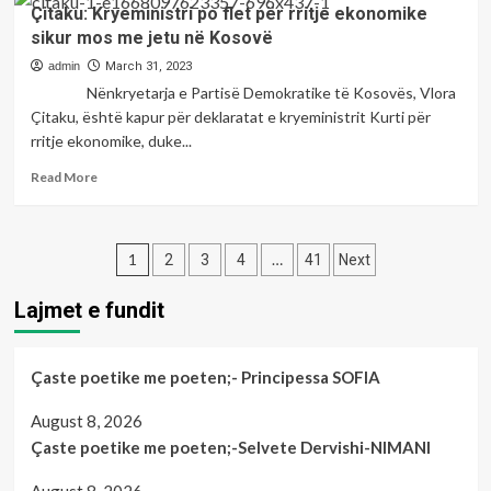
Kryeministri
Çitaku: Kryeministri po flet për rritje ekonomike
vendi
Kurti
sikur mos me jetu në Kosovë
deklaron
se
admin
March 31, 2023
nuk
Nënkryetarja e Partisë Demokratike të Kosovës, Vlora
do
Çitaku, është kapur për deklaratat e kryeministrit Kurti për
t’i
rritje ekonomike, duke...
jepte
leje
Read
Read More
Vuçiqit
more
që
about
të
Çitaku:
Posts
hyjë
Kryeministri
1
…
2
3
4
41
Next
në
po
pagination
Kosovë
flet
Lajmet e fundit
për
rritje
ekonomike
Çaste poetike me poeten;- Principessa SOFIA
sikur
mos
August 8, 2026
me
jetu
Çaste poetike me poeten;-Selvete Dervishi-NIMANI
në
Kosovë