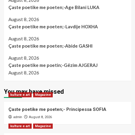
August 8, 2026
Çaste poetike me poeten;-Age Bilani LUKA
August 8, 2026
Çaste poetike me poeten;-Lavdije HOXHA
August 8, 2026
Çaste poetike me poeten;-Abide GASHI
August 8, 2026
Çaste poetike me poetin;-Gëzim AJGERAJ
August 8, 2026
You may have missed
kulture e art
Magazine
Çaste poetike me poeten;- Principessa SOFIA
admin
August 8, 2026
kulture e art
Magazine