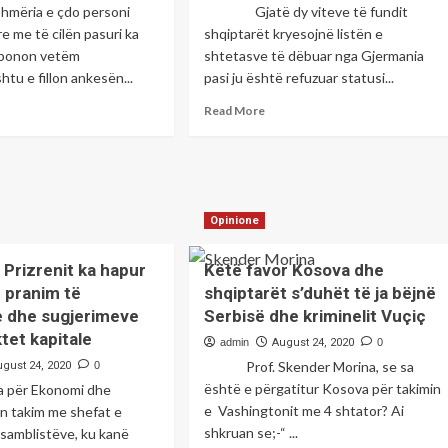
ëria e çdo personi
Gjatë dy viteve të fundit
e me të cilën pasuri ka
shqiptarët kryesojnë listën e
isponon vetëm
shtetasve të dëbuar nga Gjermania
shtu e fillon ankesën...
pasi ju është refuzuar statusi...
ad
Read
Read More
re
more
out
about
Ia
jë
shohin
hë
sherrin
ilizuese
Opinione
Ligjit
k
të
akohet
Ri,
Prizrenit ka hapur
Këtë favor Kosova dhe
shqiptarët
r pranim të
shqiptarët s’duhët të ja bëjnë
jë
më
 dhe sugjerimeve
Serbisë dhe kriminelit Vuçiç
rmë
të
ona
dëbuarit
tet kapitale
admin
August 24, 2020
0
vate
nga
Prof. Skender Morina, se sa
ugust 24, 2020
0
Gjermania
është e përgatitur Kosova për takimin
ia për Ekonomi dhe
e Vashingtonit me 4 shtator? Ai
n takim me shefat e
shkruan se;-“ ...
samblistëve, ku kanë