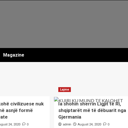
Magazine
Lajme
kohë civilizuese nuk
Ia shohin sherrin Ligjit të Ri,
në asnjë formë
shqiptarët më të dëbuarit nga
vate
Gjermania
ugust 24, 2020
0
admin
August 24, 2020
0