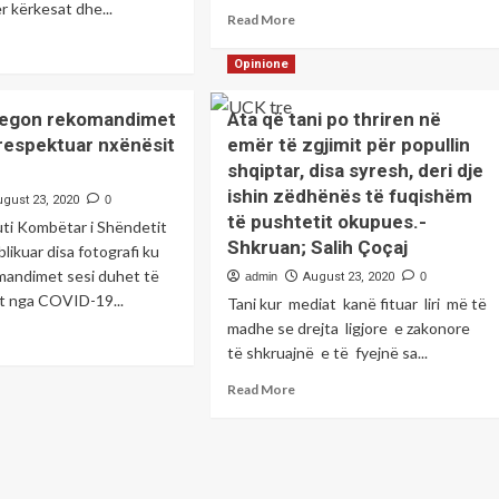
r kërkesat dhe...
Read
Read More
more
ad
about
re
Opinione
Këtë
out
favor
muna
regon rekomandimet
Ata që tani po thriren në
Kosova
respektuar nxënësit
emër të zgjimit për popullin
dhe
zrenit
shqiptarët
a
shqiptar, disa syresh, deri dje
s’duhët
pur
ishin zëdhënës të fuqishëm
ugust 23, 2020
0
të
rrje
të pushtetit okupues.-
Kombëtar i Shëndetit
ja
r
Shkruan; Salih Çoçaj
bëjnë
blikuar disa fotografi ku
anim
Serbisë
mandimet sesi duhet të
admin
August 23, 2020
0
dhe
rkesave
ët nga COVID-19...
Tani kur mediat kanë fituar liri më të
kriminelit
e
madhe se drejta ligjore e zakonore
ad
Vuçiç
gjerimeve
të shkruajnë e të fyejnë sa...
re
r
out
jektet
Read
Read More
ShPK
itale
more
egon
about
komandimet
Ata
që
het
tani