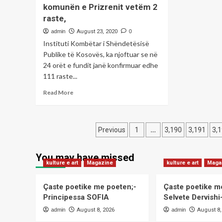
humb
re
avokat,
komunën e Prizrenit vetëm 2
jetën
nxë
raste,
një
në
shtatëvjeçare
shk
admin
August 23, 2020
0
Instituti Kombëtar i Shëndetësisë
Publike të Kosovës, ka njoftuar se në
24 orët e fundit janë konfirmuar edhe
111 raste...
Read
Read More
more
about
Sot,159
Posts
të
…
Previous
1
3,190
3,191
3,
shëruar
pagination
dhe
You may have missed
111
kulture e art
Magazine
kulture e art
Maga
të
infektuar
me
Çaste poetike me poeten;-
Çaste poetike m
COVID-
Principessa SOFIA
Selvete Dervish
19
admin
August 8, 2026
admin
August 8,
,në