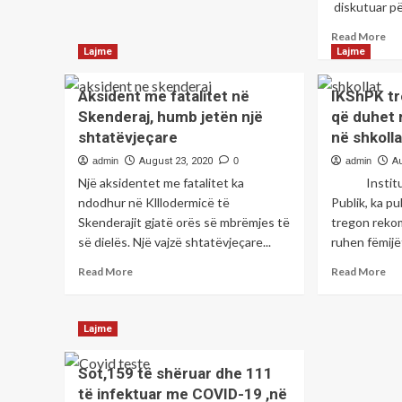
diskutuar pë
about
çliruan
Sot
Kosovën
Re
Read More
në
dhe
mo
Lajme
Lajme
ora
ata
ab
15:00
që
Ko
takohen
Aksident me fatalitet në
IKShPK t
e
e
krerët
Skenderaj, humb jetën një
që duhet 
krijuan
Pri
e
shtatëvjeçare
në shkoll
Republikën
ka
koalicionit
e
ha
qeverisës
admin
August 23, 2020
0
admin
A
Kosovës,
thi
Një aksidentet me fatalitet ka
Instituti 
ose
pë
ndodhur në Klllodermicë të
Publik, ka pu
të
pr
Skenderajit gjatë orës së mbrëmjes të
deleguarit
tregon reko
të
e
kë
së dielës. Një vajzë shtatëvjeçare...
ruhen fëmij
tyre,
dh
Read
Re
Read More
Read More
aty
su
more
mo
Kosova
pë
about
ab
është
pro
Aksident
IK
gjithëmonë
kap
Lajme
me
tr
e
fatalitet
re
përgadituar.
Sot,159 të shëruar dhe 111
në
që
Shkruan:Ruzhdi
Skenderaj,
du
të infektuar me COVID-19 ,në
Gashi