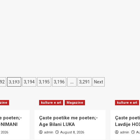
spektuar
po
nësit
thriren
në
olla
emër
të
zgjimit
për
popullin
shqiptar,
disa
syresh,
deri
dje
ishin
3,193
…
192
3,194
3,195
3,196
3,291
Next
zëdhënës
të
fuqishëm
zine
kulture e art
Magazine
kulture e art
të
pushtetit
okupues.-
e poeten;-
Çaste poetike me poeten;-
Çaste poet
Shkruan;
i-NIMANI
Age Bilani LUKA
Lavdije H
Salih
 2026
admin
August 8, 2026
admin
Au
Çoçaj