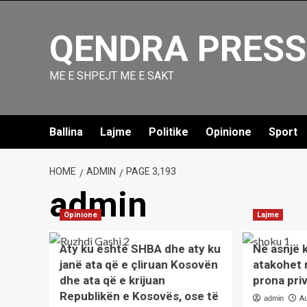
Skip
to
QENDRA PRESS
content
ME E SHPEJT ME E SAKT
Ballina
Lajme
Politike
Opinione
Sport
HOME
ADMIN
PAGE 3,193
admin
Opinione
Lajme
Aty ku është SHBA dhe aty ku
Në asnjë 
janë ata që e çliruan Kosovën
atakohet 
dhe ata që e krijuan
prona pri
Republikën e Kosovës, ose të
admin
A