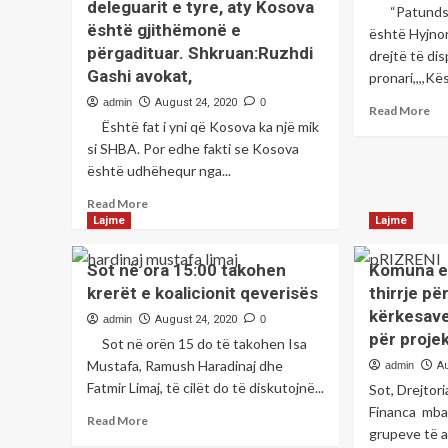
deleguarit e tyre, aty Kosova
“Patundshm
është gjithëmonë e
është Hyjnor
përgadituar. Shkruan:Ruzhdi
drejtë të d
Gashi avokat,
pronari,,,,Kë
admin
August 24, 2020
0
Re
Read More
Është fat i yni që Kosova ka një mik
mo
ab
si SHBA. Por edhe fakti se Kosova
Në
është udhëhequr nga...
asn
Read
ko
Read More
more
Lajme
Lajme
civ
about
nu
Aty
at
Sot në ora 15:00 takohen
Komuna e 
ku
në
krerët e koalicionit qeverisës
thirrje pë
është
asn
kërkesave
SHBA
fo
admin
August 24, 2020
0
dhe
pr
për projek
Sot në orën 15 do të takohen Isa
aty
pri
Mustafa, Ramush Haradinaj dhe
admin
A
ku
Fatmir Limaj, të cilët do të diskutojnë...
Sot, Drejtor
janë
ata
Financa mba
Read
Read More
që
grupeve të a
more
e