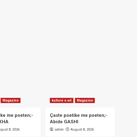
Magazine
kulture e art
Magazine
ike me poeten;-
Çaste poetike me poeten;-
OXHA
Abide GASHI
gust 8, 2026
admin
August 8, 2026