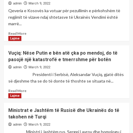
i
admin
March 9, 2022
parë
Qeveria e Kosovës ka votuar për pezullimin e përkohshëm të
drejt
regjimit të vizave ndaj shtetasve të Ukrainës Vendimi është
integrimit
marrë...
të
Kosovës
Read
Read More
në
more
Lajme
NATO,
about
<strong>Kosova
Vuçiq: Nëse Putin e bën atë çka po mendoj, do të
heq
pasojë një katastrofë e tmerrshme për botën
vizat
për
admin
March 9, 2022
shtetasit
Presidenti i Serbisë, Aleksandar Vuçiq, gjatë ditës
e
së djeshme tha se do të donte të thoshte se situata në...
Ukrainës</strong>
Read
Read More
more
Lajme
about
<strong>Vuçiq:
Ministrat e Jashtëm të Rusisë dhe Ukrainës do të
Nëse
takohen në Turqi
Putin
e
admin
March 9, 2022
bën
Ministri i Jashtëm rus, Sergei Lavrov dhe homologu i