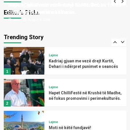
Kosovës dhe 7 mijë mjete hyjnë në
Kadriaj gjuan me vezë drejt Kurtit, Dehari i
Hapet ChilliFestë në Krushë të Madhe, në fokus
4
Shqipëri në vetëm tri orë
Editor’s Picks
ndërpret punimet e seancës
promovimi i perimekulturës.
admin
admin
August 8, 2026
August 8, 2026
kulture e art
Magazine
Çaste poetike me poeten;-
Principessa SOFIA
Trending Story
5
Lajme
Kadriaj gjuan me vezë drejt Kurtit,
Dehari i ndërpret punimet e seancës
1
Lajme
Hapet ChilliFestë në Krushë të Madhe,
në fokus promovimi i perimekulturës.
2
Lajme
Moti në këtë fundjavë!