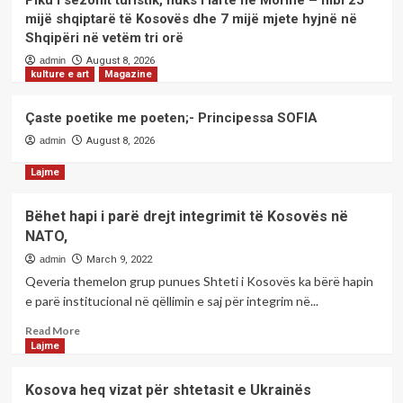
Piku i sezonit turistik, fluks i lartë në Morinë – mbi 25
2
mijë shqiptarë të Kosovës dhe 7 mijë mjete hyjnë në
Shqipëri në vetëm tri orë
admin
August 8, 2026
Lajme
kulture e art
Magazine
Moti në këtë fundjavë!
3
Çaste poetike me poeten;- Principessa SOFIA
admin
August 8, 2026
kulture e art
Magazine
Piku i sezonit turistik, fluks i lartë në
Lajme
Morinë – mbi 25 mijë shqiptarë të
Kosovës dhe 7 mijë mjete hyjnë në
4
Shqipëri në vetëm tri orë
Bëhet hapi i parë drejt integrimit të Kosovës në
NATO,
kulture e art
Magazine
admin
March 9, 2022
Çaste poetike me poeten;-
Qeveria themelon grup punues Shteti i Kosovës ka bërë hapin
Principessa SOFIA
e parë institucional në qëllimin e saj për integrim në...
5
Read
Read More
more
Lajme
about
Bëhet
Kosova heq vizat për shtetasit e Ukrainës
hapi