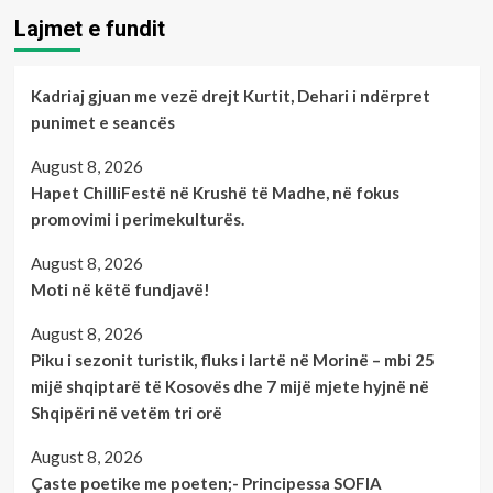
plotësisht
Lajmet e fundit
importin
e
naftës
Kadriaj gjuan me vezë drejt Kurtit, Dehari i ndërpret
ruse
punimet e seancës
August 8, 2026
Hapet ChilliFestë në Krushë të Madhe, në fokus
promovimi i perimekulturës.
August 8, 2026
Moti në këtë fundjavë!
August 8, 2026
Piku i sezonit turistik, fluks i lartë në Morinë – mbi 25
mijë shqiptarë të Kosovës dhe 7 mijë mjete hyjnë në
Shqipëri në vetëm tri orë
August 8, 2026
Çaste poetike me poeten;- Principessa SOFIA