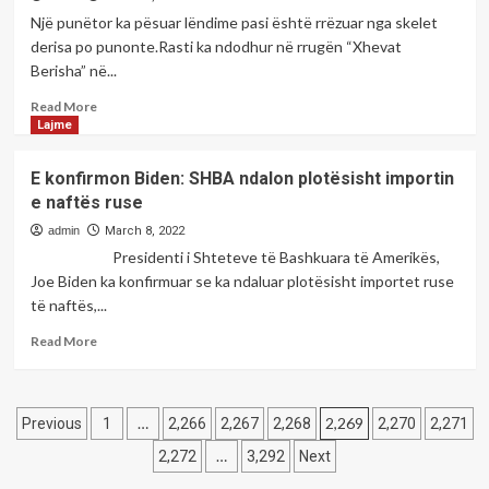
poeten:Brixhilda
Një punëtor ka pësuar lëndime pasi është rrëzuar nga skelet
DEDE
derisa po punonte.Rasti ka ndodhur në rrugën “Xhevat
Berisha” në...
Read
Read More
more
Lajme
about
<strong>Bie
E konfirmon Biden: SHBA ndalon plotësisht importin
nga
e naftës ruse
skelet
një
admin
March 8, 2022
punëtor
Presidenti i Shteteve të Bashkuara të Amerikës,
në
Joe Biden ka konfirmuar se ka ndaluar plotësisht importet ruse
Prizren</strong>
të naftës,...
Read
Read More
more
about
E
Posts
konfirmon
…
2,269
Previous
1
2,266
2,267
2,268
2,270
2,271
Biden:
pagination
…
2,272
3,292
Next
SHBA
ndalon