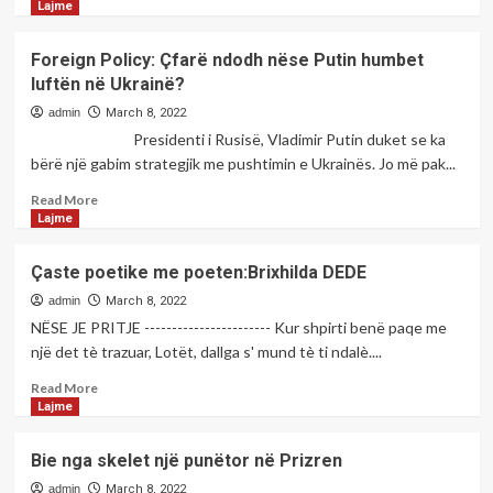
asnjë
more
Lajme
gjurmë</strong>
about
<strong>Vetura
Foreign Policy: Çfarë ndodh nëse Putin humbet
me
luftën në Ukrainë?
targa
të
admin
March 8, 2022
Shqipërisë
Presidenti i Rusisë, Vladimir Putin duket se ka
godet
bërë një gabim strategjik me pushtimin e Ukrainës. Jo më pak...
tri
këmbësore
Read
Read More
në
more
Lajme
Prizren</strong>
about
<strong>Foreign
Çaste poetike me poeten:Brixhilda DEDE
Policy:
Çfarë
admin
March 8, 2022
ndodh
NËSE JE PRITJE ----------------------- Kur shpirti benë paqe me
nëse
një det tè trazuar, Lotët, dallga s' mund tè ti ndalè....
Putin
humbet
Read
Read More
luftën
more
Lajme
në
about
Ukrainë?
Çaste
Bie nga skelet një punëtor në Prizren
</strong>
poetike
me
admin
March 8, 2022