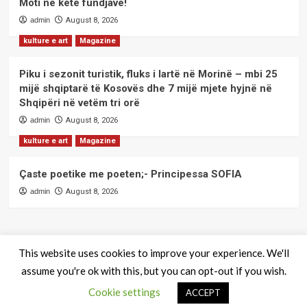
Moti në këtë fundjavë!
admin
August 8, 2026
kulture e art
Magazine
Piku i sezonit turistik, fluks i lartë në Morinë – mbi 25
mijë shqiptarë të Kosovës dhe 7 mijë mjete hyjnë në
Shqipëri në vetëm tri orë
admin
August 8, 2026
kulture e art
Magazine
Çaste poetike me poeten;- Principessa SOFIA
admin
August 8, 2026
This website uses cookies to improve your experience. We'll
assume you're ok with this, but you can opt-out if you wish.
QendraPRESS - Te drejtat e rezervuara
|
CoverNews
by AF
Cookie settings
themes.
ACCEPT