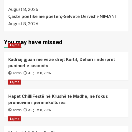
August 8, 2026
Çaste poetike me poeten;-Selvete Dervishi-NIMANI
August 8, 2026
You may have missed
Lajme
Kadriaj gjuan me vezë drejt Kurtit, Dehari i ndërpret
punimet e seancës
admin
August 8, 2026
Lajme
Hapet ChilliFestë në Krushë të Madhe, në fokus
promovimi i perimekulturës.
admin
August 8, 2026
Lajme