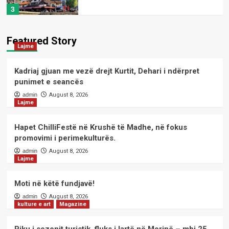
3
kulture e art
Magazine
Piku i sezonit turistik, fluks i lartë në
Featured Story
Lajme
Morinë – mbi 25 mijë shqiptarë të
Kosovës dhe 7 mijë mjete hyjnë në
4
Shqipëri në vetëm tri orë
Kadriaj gjuan me vezë drejt Kurtit, Dehari i ndërpret
punimet e seancës
kulture e art
Magazine
admin
August 8, 2026
Lajme
Çaste poetike me poeten;-
Principessa SOFIA
5
Hapet ChilliFestë në Krushë të Madhe, në fokus
promovimi i perimekulturës.
Lajme
admin
August 8, 2026
Lajme
Kadriaj gjuan me vezë drejt Kurtit,
Dehari i ndërpret punimet e seancës
1
Moti në këtë fundjavë!
admin
August 8, 2026
kulture e art
Magazine
Lajme
Hapet ChilliFestë në Krushë të Madhe,
në fokus promovimi i perimekulturës.