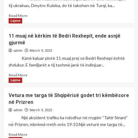
atë
tij ukrainas, Dmytro Kuleba, do të takohen në Turqi, ka...
çka
po
Read
Read More
mendoj,
more
Lajme
do
about
të
<strong>Ministrat
11 muaj në kërkim të Bedri Rexhepit, ende asnjë
pasojë
e
gjurmë
një
Jashtëm
katastrofë
të
admin
March 9, 2022
e
Rusisë
Kanë kaluar plotë 11 muaj prej se Bedri Rexhepi është
tmerrshme
dhe
zhdukur. E familjarët e tij tashmë janë të indinjuar...
për
Ukrainës
botën</strong>
do
Read
Read More
të
more
Lajme
takohen
about
në
<strong>11
Vetura me targa të Shqipërisë godet tri këmbësore
Turqi</strong>
muaj
në Prizren
në
kërkim
admin
March 9, 2022
të
Një aksident trafiku ka ndodhur në rrugën “Tahir Sinani”
Bedri
në Prizren, mbrëmë rreth orës 19:10.Një veturë me targa të...
Rexhepit,
ende
Read
Read More