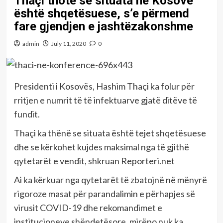
Thaçi thotë se situata në Kosovë
është shqetësuese, s’e përmend
fare gjendjen e jashtëzakonshme
admin
July 11, 2020
0
Presidenti i Kosovës, Hashim Thaçi ka folur për
rritjen e numrit të të infektuarve gjatë ditëve të
fundit.
Thaçi ka thënë se situata është tejet shqetësuese
dhe se kërkohet kujdes maksimal nga të gjithë
qytetarët e vendit, shkruan Reporteri.net
Ai ka kërkuar nga qytetarët të zbatojnë në mënyrë
rigoroze masat për parandalimin e përhapjes së
virusit COVID-19 dhe rekomandimet e
institucioneve shëndetësore, mirëpo nuk ka