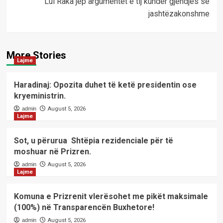
Lul Raka jep argumentet e tij kundër gjendjes së
jashtëzakonshme
More Stories
Lajme
Haradinaj: Opozita duhet të ketë presidentin ose
kryeministrin.
admin
August 5, 2026
Lajme
Sot, u përurua Shtëpia rezidenciale për të
moshuar në Prizren.
admin
August 5, 2026
Lajme
Komuna e Prizrenit vlerësohet me pikët maksimale
(100%) në Transparencën Buxhetore!
admin
August 5, 2026