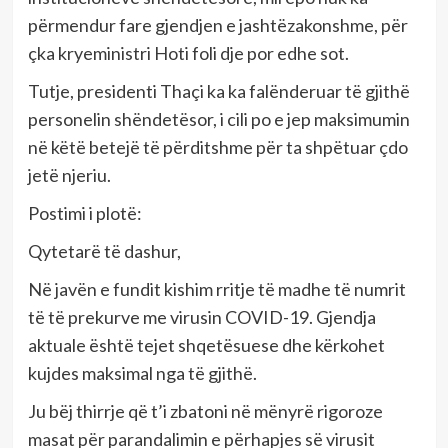
përmendur fare gjendjen e jashtëzakonshme, për
çka kryeministri Hoti foli dje por edhe sot.
Tutje, presidenti Thaçi ka ka falënderuar të gjithë
personelin shëndetësor, i cili po e jep maksimumin
në këtë betejë të përditshme për ta shpëtuar çdo
jetë njeriu.
Postimi i plotë:
Qytetarë të dashur,
Në javën e fundit kishim rritje të madhe të numrit
të të prekurve me virusin COVID-19. Gjendja
aktuale është tejet shqetësuese dhe kërkohet
kujdes maksimal nga të gjithë.
Ju bëj thirrje që t’i zbatoni në mënyrë rigoroze
masat për parandalimin e përhapjes së virusit