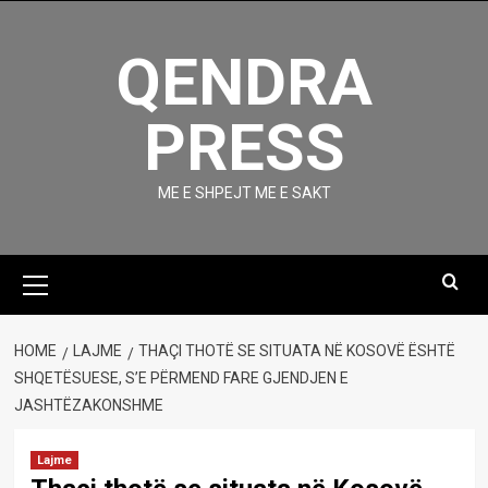
Skip
to
QENDRA
content
PRESS
ME E SHPEJT ME E SAKT
Primary
Menu
HOME
LAJME
THAÇI THOTË SE SITUATA NË KOSOVË ËSHTË
SHQETËSUESE, S’E PËRMEND FARE GJENDJEN E
JASHTËZAKONSHME
Lajme