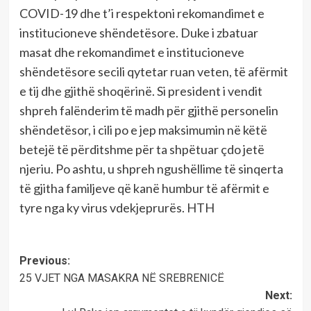
COVID-19 dhe t’i respektoni rekomandimet e
institucioneve shëndetësore. Duke i zbatuar
masat dhe rekomandimet e institucioneve
shëndetësore secili qytetar ruan veten, të afërmit
e tij dhe gjithë shoqërinë. Si president i vendit
shpreh falënderim të madh për gjithë personelin
shëndetësor, i cili po e jep maksimumin në këtë
betejë të përditshme për ta shpëtuar çdo jetë
njeriu. Po ashtu, u shpreh ngushëllime të sinqerta
të gjitha familjeve që kanë humbur të afërmit e
tyre nga ky virus vdekjeprurës. HTH
Post
Previous:
25 VJET NGA MASAKRA NË SREBRENICË
navigation
Next: