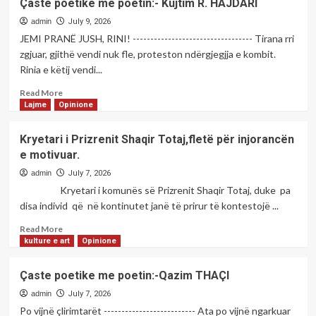
Çaste poetike me poetin:- Kujtim R. HAJDARI
shtuna
poetike
admin
July 9, 2026
me
JEMI PRANË JUSH, RINI! ---------------------------------- Tirana rri
poetin;-
zgjuar, gjithë vendi nuk fle, proteston ndërgjegjja e kombit.
Rexhep
Rinia e këtij vendi...
F.MORINA
Read
Read More
more
Lajme
Opinione
about
Çaste
Kryetari i Prizrenit Shaqir Totaj,fletë për injorancën
poetike
e motivuar.
me
poetin:-
admin
July 7, 2026
Kujtim
Kryetari i komunës së Prizrenit Shaqir Totaj, duke pa
R.
disa individ që në kontinutet janë të prirur të kontestojë ...
HAJDARI
Read
Read More
more
kulture e art
Opinione
about
Kryetari
Çaste poetike me poetin:-Qazim THAÇI
i
Prizrenit
admin
July 7, 2026
Shaqir
Po vijnë çlirimtarët -------------------------- Ata po vijnë ngarkuar