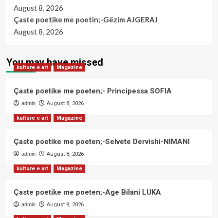
August 8, 2026
Çaste poetike me poetin;-Gëzim AJGERAJ
August 8, 2026
You may have missed
kulture e art
Magazine
Çaste poetike me poeten;- Principessa SOFIA
admin
August 8, 2026
kulture e art
Magazine
Çaste poetike me poeten;-Selvete Dervishi-NIMANI
admin
August 8, 2026
kulture e art
Magazine
Çaste poetike me poeten;-Age Bilani LUKA
admin
August 8, 2026