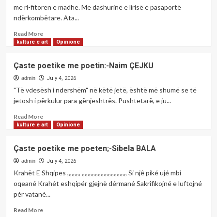
Totaj,fletë
me ri-fitoren e madhe. Me dashurinë e lirisë e pasaportë
për
ndërkombëtare. Ata...
injorancën
e
Read
Read More
motivuar.
more
kulture e art
Opinione
about
Çaste
Çaste poetike me poetin:-Naim ÇEJKU
poetike
me
admin
July 4, 2026
poetin:-
"Të vdesësh i ndershëm" në këtë jetë, është më shumë se të
Qazim
jetosh i përkulur para gënjeshtrës. Pushtetarë, e ju...
THAÇI
Read
Read More
more
kulture e art
Opinione
about
Çaste
Çaste poetike me poeten;-Sibela BALA
poetike
me
admin
July 4, 2026
poetin:-
Krahët E Shqipes ,,,,,,,,, ,,,,,,,,,,,,,,,,,,,,,,,,,,,,,,, Si njê piké ujé mbi
Naim
oqeané Krahét eshqipér gjejnè dérmané Sakrifikojné e luftojné
ÇEJKU
pér vatanè...
Read
Read More