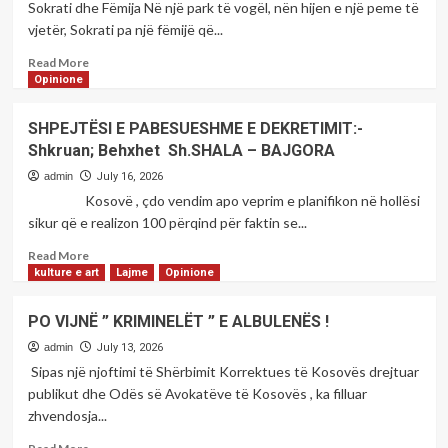
Sokrati dhe Fëmija Në një park të vogël, nën hijen e një peme të
vjetër, Sokrati pa një fëmijë që...
Read
Read More
more
Opinione
about
Rikujtim
SHPEJTËSI E PABESUESHME E DEKRETIMIT:-
për
Shkruan; Behxhet Sh.SHALA – BAJGORA
secilin
nga
admin
July 16, 2026
;-
Kosovë , çdo vendim apo veprim e planifikon në hollësi
Enver
sikur që e realizon 100 përqind për faktin se...
Rexhaj
Read
Read More
more
kulture e art
Lajme
Opinione
about
SHPEJTËSI
PO VIJNË ” KRIMINELËT ” E ALBULENËS !
E
PABESUESHME
admin
July 13, 2026
E
Sipas një njoftimi të Shërbimit Korrektues të Kosovës drejtuar
DEKRETIMIT:-
publikut dhe Odës së Avokatëve të Kosovës , ka filluar
Shkruan;
zhvendosja...
Behxhet
Sh.SHALA
Read