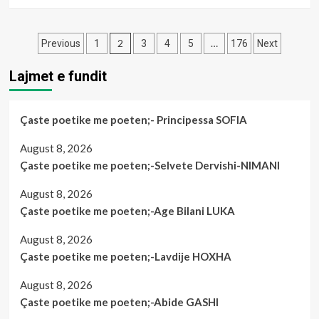
more
about
Çaste
Posts
poetike
2
…
Previous
1
3
4
5
176
Next
me
pagination
poeten;-
Lajmet e fundit
Sibela
BALA
Çaste poetike me poeten;- Principessa SOFIA
August 8, 2026
Çaste poetike me poeten;-Selvete Dervishi-NIMANI
August 8, 2026
Çaste poetike me poeten;-Age Bilani LUKA
August 8, 2026
Çaste poetike me poeten;-Lavdije HOXHA
August 8, 2026
Çaste poetike me poeten;-Abide GASHI