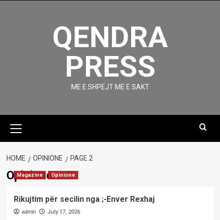
Skip
to
QENDRA
content
PRESS
ME E SHPEJT ME E SAKT
Primary
Menu
HOME
OPINIONE
PAGE 2
Opinione
Magazine
Opinione
Rikujtim për secilin nga ;-Enver Rexhaj
admin
July 17, 2026