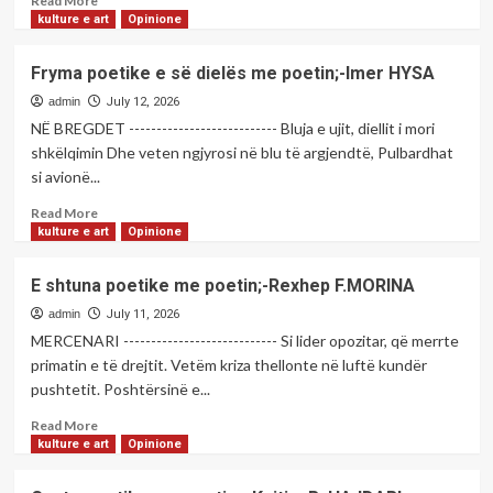
Read More
–
more
kulture e art
Opinione
BAJGORA
about
PO
Fryma poetike e së dielës me poetin;-Imer HYSA
VIJNË
”
admin
July 12, 2026
KRIMINELËT
NË BREGDET --------------------------- Bluja e ujit, diellit i mori
”
shkëlqimin Dhe veten ngjyrosi në blu të argjendtë, Pulbardhat
E
si avionë...
ALBULENËS
!
Read
Read More
more
kulture e art
Opinione
about
Fryma
E shtuna poetike me poetin;-Rexhep F.MORINA
poetike
e
admin
July 11, 2026
së
MERCENARI ---------------------------- Si lider opozitar, që merrte
dielës
primatin e të drejtit. Vetëm kriza thellonte në luftë kundër
me
pushtetit. Poshtërsinë e...
poetin;-
Imer
Read
Read More
HYSA
more
kulture e art
Opinione
about
E