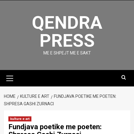
Skip
to
QENDRA
content
PRESS
ME E SHPEJT ME E SAKT
Primary
Menu
HOME
KULTURE E ART
FUNDJAVA POETIKE ME POETEN:
SHPRESA GASHI ZURNACI
kulture e art
Fundjava poetike me poeten: