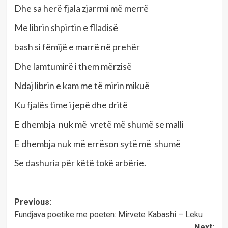
Dhe sa herë fjala zjarrmi më merrë
Me librin shpirtin e flladisë
bash si fëmijë e marrë në prehër
Dhe lamtumirë i them mërzisë
Ndaj librin e kam me të mirin mikuë
Ku fjalës time i jepë dhe dritë
E dhembja nuk më vretë më shumë se malli
E dhembja nuk më errëson sytë më shumë
Se dashuria për këtë tokë arbërie.
Post
Previous:
Fundjava poetike me poeten: Mirvete Kabashi – Leku
navigation
Next: