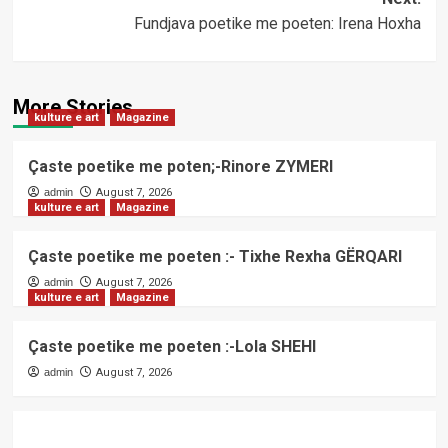
Fundjava poetike me poeten: Irena Hoxha
More Stories
kulture e art
Magazine
Çaste poetike me poten;-Rinore ZYMERI
admin
August 7, 2026
kulture e art
Magazine
Çaste poetike me poeten :- Tixhe Rexha GËRQARI
admin
August 7, 2026
kulture e art
Magazine
Çaste poetike me poeten :-Lola SHEHI
admin
August 7, 2026