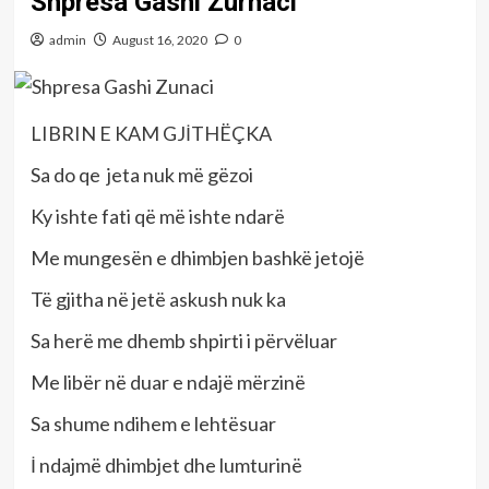
Shpresa Gashi Zurnaci
admin
August 16, 2020
0
LIBRIN E KAM GJİTHËÇKA
Sa do qe jeta nuk më gëzoi
Ky ishte fati që më ishte ndarë
Me mungesën e dhimbjen bashkë jetojë
Të gjitha në jetë askush nuk ka
Sa herë me dhemb shpirti i përvëluar
Me libër në duar e ndajë mërzinë
Sa shume ndihem e lehtësuar
İ ndajmë dhimbjet dhe lumturinë