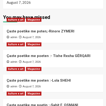
August 7, 2026
You may have missed
kulture e art
Magazine
Çaste poetike me poten;-Rinore ZYMERI
admin
August 7, 2026
kulture e art
Magazine
Çaste poetike me poeten :- Tixhe Rexha GËRQARI
admin
August 7, 2026
kulture e art
Magazine
Çaste poetike me poeten :-Lola SHEHI
admin
August 7, 2026
kulture e art
Magazine
Çaste poetike me poetin :-Sahit F. OSMANI