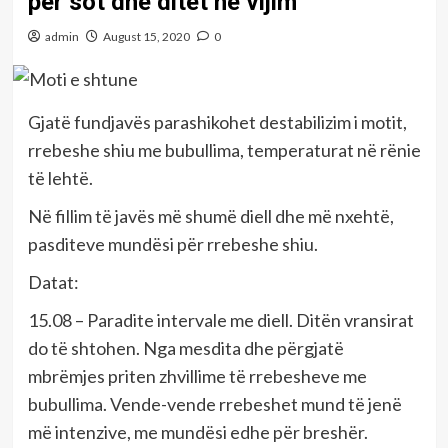
për sot dhe ditët në vijim
admin
August 15, 2020
0
Gjatë fundjavës parashikohet destabilizim i motit,
rrebeshe shiu me bubullima, temperaturat në rënie
të lehtë.
Në fillim të javës më shumë diell dhe më nxehtë,
pasditeve mundësi për rrebeshe shiu.
Datat:
15.08 – Paradite intervale me diell. Ditën vransirat
do të shtohen. Nga mesdita dhe përgjatë
mbrëmjes priten zhvillime të rrebesheve me
bubullima. Vende-vende rrebeshet mund të jenë
më intenzive, me mundësi edhe për breshër.