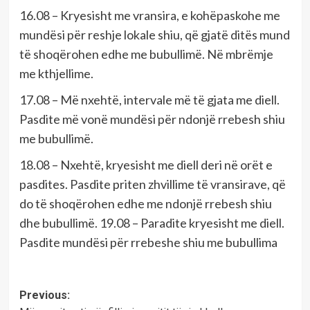
16.08 – Kryesisht me vransira, e kohëpaskohe me
mundësi për reshje lokale shiu, që gjatë ditës mund
të shoqërohen edhe me bubullimë. Në mbrëmje
me kthjellime.
17.08 – Më nxehtë, intervale më të gjata me diell.
Pasdite më vonë mundësi për ndonjë rrebesh shiu
me bubullimë.
18.08 – Nxehtë, kryesisht me diell deri në orët e
pasdites. Pasdite priten zhvillime të vransirave, që
do të shoqërohen edhe me ndonjë rrebesh shiu
dhe bubullimë. 19.08 – Paradite kryesisht me diell.
Pasdite mundësi për rrebeshe shiu me bubullima
Post
Previous: