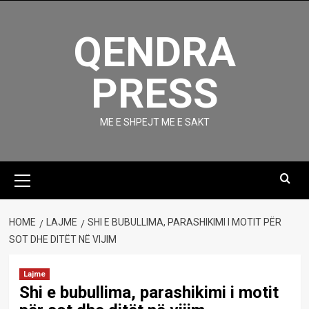
Skip
to
QENDRA
content
PRESS
ME E SHPEJT ME E SAKT
Primary
Menu
HOME
LAJME
SHI E BUBULLIMA, PARASHIKIMI I MOTIT PËR
SOT DHE DITËT NË VIJIM
Lajme
Shi e bubullima, parashikimi i motit