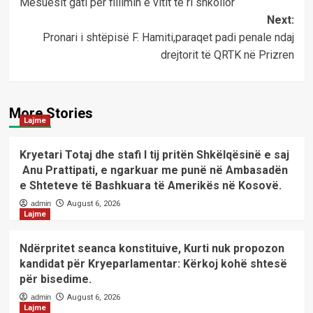
Mësuesit gati për fillimin e vitit të ri shkollor
navigation
Next:
Pronari i shtëpisë F. Hamiti,paraqet padi penale ndaj
drejtorit të QRTK në Prizren
More Stories
Lajme
Kryetari Totaj dhe stafi I tij pritën Shkëlqësinë e saj
Anu Prattipati, e ngarkuar me punë në Ambasadën
e Shteteve të Bashkuara të Amerikës në Kosovë.
admin
August 6, 2026
Lajme
Ndërpritet seanca konstituive, Kurti nuk propozon
kandidat për Kryeparlamentar: Kërkoj kohë shtesë
për bisedime.
admin
August 6, 2026
Lajme