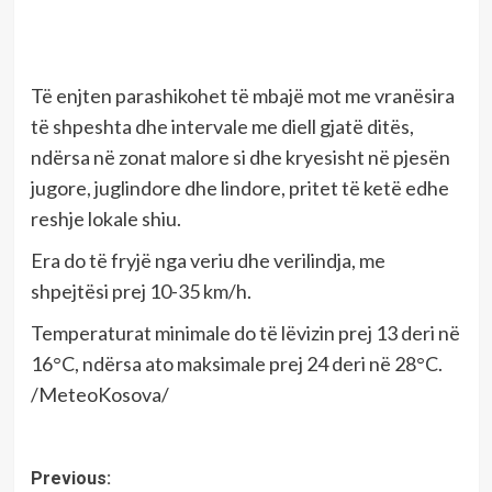
Të enjten parashikohet të mbajë mot me vranësira
të shpeshta dhe intervale me diell gjatë ditës,
ndërsa në zonat malore si dhe kryesisht në pjesën
jugore, juglindore dhe lindore, pritet të ketë edhe
reshje lokale shiu.
Era do të fryjë nga veriu dhe verilindja, me
shpejtësi prej 10-35 km/h.
Temperaturat minimale do të lëvizin prej 13 deri në
16°C, ndërsa ato maksimale prej 24 deri në 28°C.
/MeteoKosova/
Post
Previous: