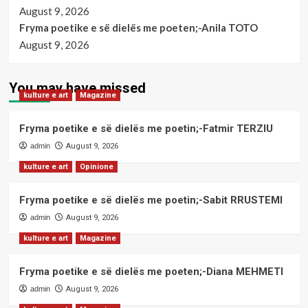
August 9, 2026
Fryma poetike e së dielës me poeten;-Anila TOTO
August 9, 2026
You may have missed
kulture e art
Magazine
Fryma poetike e së dielës me poetin;-Fatmir TERZIU
admin
August 9, 2026
kulture e art
Opinione
Fryma poetike e së dielës me poetin;-Sabit RRUSTEMI
admin
August 9, 2026
kulture e art
Magazine
Fryma poetike e së dielës me poeten;-Diana MEHMETI
admin
August 9, 2026