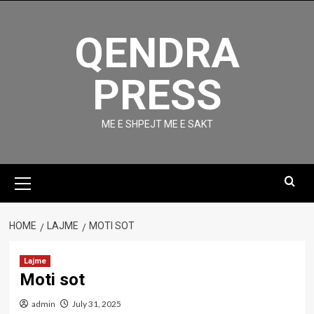
Skip
to
QENDRA
content
PRESS
ME E SHPEJT ME E SAKT
Primary
Menu
HOME
LAJME
MOTI SOT
Lajme
Moti sot
admin
July 31, 2025