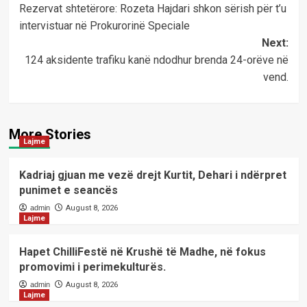
Rezervat shtetërore: Rozeta Hajdari shkon sërish për t’u
navigation
intervistuar në Prokurorinë Speciale
Next:
124 aksidente trafiku kanë ndodhur brenda 24-orëve në
vend.
More Stories
Lajme
Kadriaj gjuan me vezë drejt Kurtit, Dehari i ndërpret
punimet e seancës
admin
August 8, 2026
Lajme
Hapet ChilliFestë në Krushë të Madhe, në fokus
promovimi i perimekulturës.
admin
August 8, 2026
Lajme