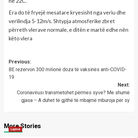
në 22C.
Era do të fryejë mesatare kryesisht nga veriu dhe
verilindja 5-12m/s. Shtypja atmosferike zbret
përreth vlerave normale, e ditën e martë edhe nën
këto vlera
Post
Previous:
BE rezervon 300 milionë doza të vaksinës anti-COVID-
navigation
19
Next:
Coronavirusi transmetohet përmes syve? Me shumë
gjasa – A duhet të gjithë të mbajmë mburoja për sy
More Stories
Lajme