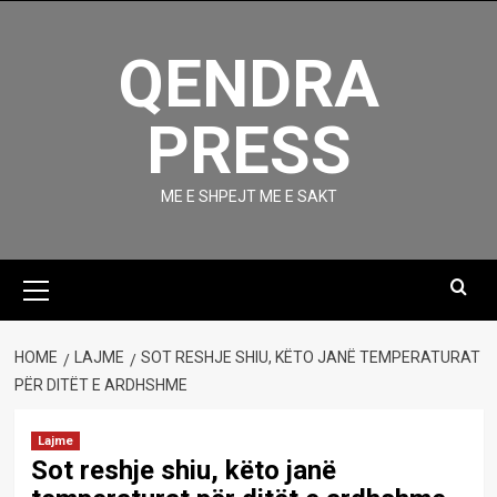
Skip
to
QENDRA
content
PRESS
ME E SHPEJT ME E SAKT
Primary
Menu
HOME
LAJME
SOT RESHJE SHIU, KËTO JANË TEMPERATURAT
PËR DITËT E ARDHSHME
Lajme
Sot reshje shiu, këto janë