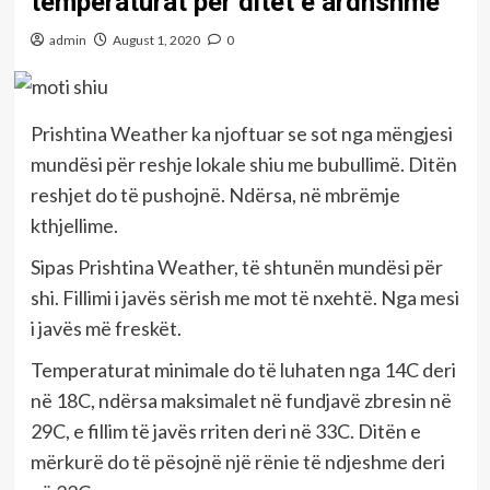
temperaturat për ditët e ardhshme
admin
August 1, 2020
0
Prishtina Weather ka njoftuar se sot nga mëngjesi
mundësi për reshje lokale shiu me bubullimë. Ditën
reshjet do të pushojnë. Ndërsa, në mbrëmje
kthjellime.
Sipas Prishtina Weather, të shtunën mundësi për
shi. Fillimi i javës sërish me mot të nxehtë. Nga mesi
i javës më freskët.
Temperaturat minimale do të luhaten nga 14C deri
në 18C, ndërsa maksimalet në fundjavë zbresin në
29C, e fillim të javës rriten deri në 33C. Ditën e
mërkurë do të pësojnë një rënie të ndjeshme deri