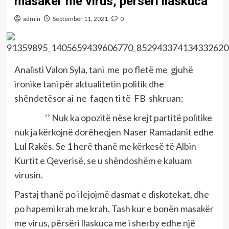
masakër me virus, përsëri llaskuca
admin
September 11, 2021
0
Analisti Valon Syla, tani me po fletë me gjuhë
ironike tani për aktualitetin politik dhe
shëndetësor ai ne faqen ti të FB shkruan:
‘’ Nuk ka opozitë nëse krejt partitë politike
nuk ja kërkojnë dorëheqjen Naser Ramadanit edhe
Lul Rakës. Se 1 herë thanë me kërkesë të Albin
Kurtit e Qeverisë, se u shëndoshëm e kaluam
virusin.
Pastaj thanë po i lejojmë dasmat e diskotekat, dhe
po hapemi krah me krah. Tash kur e bonën masakër
me virus, përsëri llaskuca me i sherby edhe një