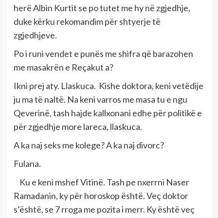
herë Albin Kurtit se po tutet me hy në zgjedhje,
duke kërku rekomandim për shtyerje të
zgjedhjeve.
Po i runi vendet e punës me shifra që barazohen
me masakrën e Reçakut a?
Ikni prej aty. Llaskuca. Kishe doktora, keni vetëdije
ju ma të naltë. Na keni varros me masa tu e ngu
Qeverinë, tash hajde kallxonani edhe për politikë e
për zgjedhje more lareca, llaskuca.
A ka naj seks me kolege? A ka naj divorc?
Fulana.
Ku e keni mshef Vitinë. Tash pe nxerrni Naser
Ramadanin, ky për horoskop është. Veç doktor
s’është, se 7 rroga me pozita i merr. Ky është veç