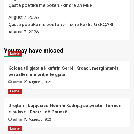
Çaste poetike me poten;-Rinore ZYMERI
August 7, 2026
Çaste poetike me poeten :- Tixhe Rexha GËRQARI
August 7, 2026
You may have missed
Lajme
Kolona të gjata në kufirin Serbi–Kroaci, mërgimtarët
përballen me pritje të gjata
admin
August 7, 2026
Lajme
Drejtori i bujqësisë Nderim Kadrijaj sot,vizitoi fermën
e pulave ‘’Sharri’ në Pouskë.
admin
August 7, 2026
Lajme