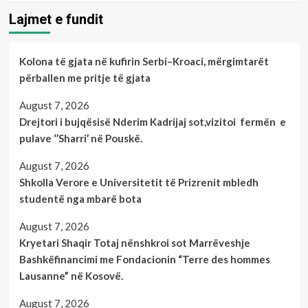
Lajmet e fundit
Kolona të gjata në kufirin Serbi–Kroaci, mërgimtarët
përballen me pritje të gjata
August 7, 2026
Drejtori i bujqësisë Nderim Kadrijaj sot,vizitoi fermën e
pulave ‘’Sharri’ në Pouskë.
August 7, 2026
Shkolla Verore e Universitetit të Prizrenit mbledh
studentë nga mbarë bota
August 7, 2026
Kryetari Shaqir Totaj nënshkroi sot Marrëveshje
Bashkëfinancimi me Fondacionin “Terre des hommes
Lausanne” në Kosovë.
August 7, 2026