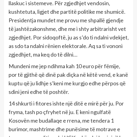
llaskuc i sistemeve. Për zgjedhjet vendosin,
kushtetuta, ligjet dhe partitë politike me shumicë.
Presidentja mundet me provu me shpallë gjendje
të jashtëzakonshme, dhe me i shty arbitrarisht vet
zgjedhjet. Por sidoqoftë, ju as s’do ti ndalni vdekjet,
as sdo ta ndalni rënien elektorale. Aq sa ti vononi
zgjedhjet, ma keq do të dilni…
Mundeni me jep ndihma kah 10 euro për fëmije,
por të gjithë që dinë pak diçka në këtë vend, e kanë
kuptu që ju lidhje s’keni me kurgjo edhe përpos që
sdini jeni edhe të poshtër.
14 shkurti i fitores ishte një ditë e mirë për ju. Por
fryma, tash po çfryhet në ju. E keni ngulfatë
Kosovën me budallaqe e rrena, me tendera 1
burimor, mashtrime dhe punësime të motrave e