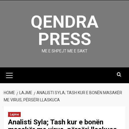
Skip
to
QENDRA
content
PRESS
ME E SHPEJT ME E SAKT
Primary
Menu
HOME
LAJME
ANALISTI SYLA; TASH KUR E BONËN MASAKËR
ME VIRUS, PËRSËRI LLASKUCA
Lajme
Analisti Syla; Tash kur e bonën