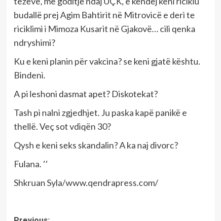
tezeve, me goditje ndaj UÇK, e këndej keni riciklu
budallë prej Agim Bahtirit në Mitrovicë e deri te
riciklimi i Mimoza Kusarit në Gjakovë… cili qenka
ndryshimi?
Ku e keni planin për vakcina? se keni gjatë kështu.
Bindeni.
A pi leshoni dasmat apet? Diskotekat?
Tash pi nalni zgjedhjet. Ju paska kapë panikë e
thellë. Veç sot vdiqën 30?
Qysh e keni seks skandalin? A ka naj divorc?
Fulana. ’’
Shkruan Syla/www.qendrapress.com/
Previous: