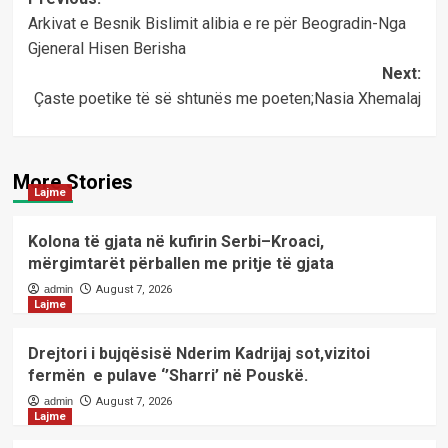
Post
Arkivat e Besnik Bislimit alibia e re për Beogradin-Nga
navigation
Gjeneral Hisen Berisha
Next:
Çaste poetike të së shtunës me poeten;Nasia Xhemalaj
More Stories
Lajme
Kolona të gjata në kufirin Serbi–Kroaci,
mërgimtarët përballen me pritje të gjata
admin
August 7, 2026
Lajme
Drejtori i bujqësisë Nderim Kadrijaj sot,vizitoi
fermën e pulave ‘’Sharri’ në Pouskë.
admin
August 7, 2026
Lajme