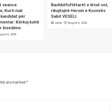
t seanca
Bashkëfuftëtarët e lirisë sot,
e, Kurti nuk
rikujtojnë Heroin e Kosovës
kandidat për
Sabit VESELI.
mentar: Kërkoj kohë
admin
August 6, 2026
r bisedime.
ugust 6, 2026
elds are marked
*