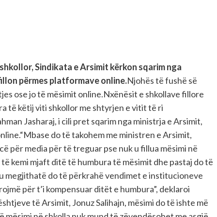
ri shkollor, Sindikata e Arsimit kërkon sqarim nga
fillon përmes platformave online.
Njohës të fushë së
s ose jo të mësimit online.Nxënësit e shkollave fillore
 këtij viti shkollor me shtyrjen e vitit të ri
an Jasharaj, i cili pret sqarim nga ministrja e Arsimit,
nline.“Mbase do të takohem me ministren e Arsimit,
cë për media për të treguar pse nuk u fillua mësimi në
 të kemi mjaft ditë të humbura të mësimit dhe pastaj do të
u megjithatë do të përkrahë vendimet e institucioneve
rojmë për t’i kompensuar ditët e humbura”, deklaroi
htjeve të Arsimit, Jonuz Salihajn, mësimi do të ishte më
që mësimi në shkolla nuk mund të zëvendësohet me asgjë,