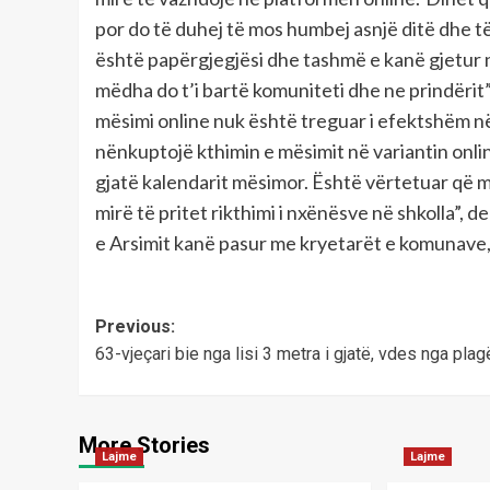
por do të duhej të mos humbej asnjë ditë dhe t
është papërgjegjësi dhe tashmë e kanë gjetur n
mëdha do t’i bartë komuniteti dhe ne prindërit”
mësimi online nuk është treguar i efektshëm n
nënkuptojë kthimin e mësimit në variantin onl
gjatë kalendarit mësimor. Është vërtetuar që 
mirë të pritet rikthimi i nxënësve në shkolla”, d
e Arsimit kanë pasur me kryetarët e komunave,
Post
Previous:
63-vjeçari bie nga lisi 3 metra i gjatë, vdes nga plag
navigation
More Stories
Lajme
Lajme