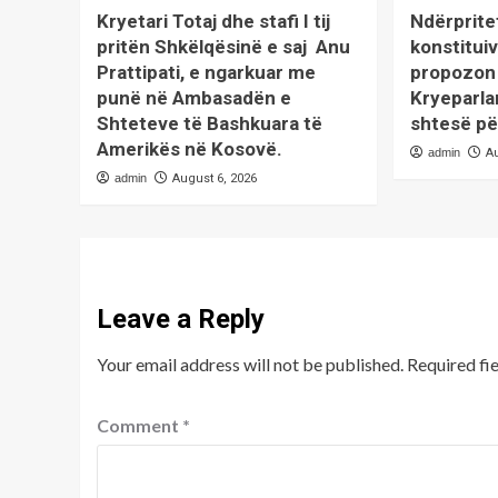
Kryetari Totaj dhe stafi I tij
Ndërprite
pritën Shkëlqësinë e saj Anu
konstituiv
Prattipati, e ngarkuar me
propozon 
punë në Ambasadën e
Kryeparla
Shteteve të Bashkuara të
shtesë pë
Amerikës në Kosovë.
admin
A
admin
August 6, 2026
Leave a Reply
Your email address will not be published.
Required fi
Comment
*