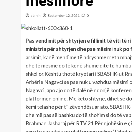
mësimore
admin
September 12, 2021
0
Pas vendimit për shtyrjen e fillimit të viti të 
ministria për shtyrjen dhe pse mësimi nuk po 
arsimit, kanë mendime të ndryshme rreth mbajtje
dhe të mesme do të kenë shumë ditë të humbura të
shkollor.Kështu thotë kryetari i SBASHK-ut Rrahm
Arbërie Nagavci se pse nuk u vazhdua mësimi o
Nagavci, apo ajo do të dalë në ndonjë konferen
platformën online. Me këto shtyrje, dihet se do
kemi telashe për t’i zëvendësuar ato. SBASHK-
dhe më pas së bashku do të shohim si do të vep
Rrahman Jasharaj për RTV 21.Për njohësin e çës
mirë të vazhdojë në platformën online.“Dihet 