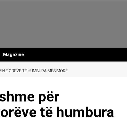
Magazine
MIN E ORËVE TË HUMBURA MËSIMORE
yshme për
orëve të humbura