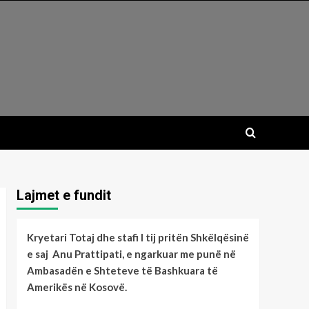
Lajmet e fundit
Kryetari Totaj dhe stafi I tij pritën Shkëlqësinë
e saj Anu Prattipati, e ngarkuar me punë në
Ambasadën e Shteteve të Bashkuara të
Amerikës në Kosovë.