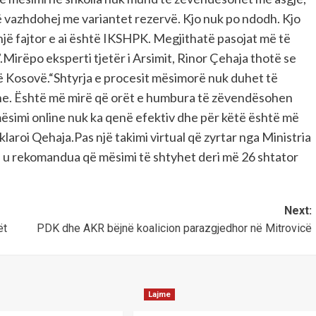
ë vazhdohej me variantet rezervë. Kjo nuk po ndodh. Kjo
jë fajtor e ai është IKSHPK. Megjithatë pasojat më të
.Mirëpo eksperti tjetër i Arsimit, Rinor Çehaja thotë se
ë Kosovë.“Shtyrja e procesit mësimorë nuk duhet të
ine. Është më mirë që orët e humbura të zëvendësohen
mësimi online nuk ka qenë efektiv dhe për këtë është më
eklaroi Qehaja.Pas një takimi virtual që zyrtar nga Ministria
 u rekomandua që mësimi të shtyhet deri më 26 shtator
Next:
ët
PDK dhe AKR bëjnë koalicion parazgjedhor në Mitrovicë
Lajme