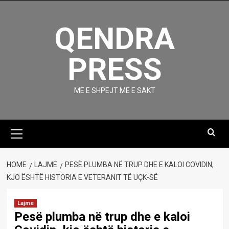
Skip
to
QENDRA
content
PRESS
ME E SHPEJT ME E SAKT
Primary
Menu
HOME
LAJME
PESË PLUMBA NË TRUP DHE E KALOI COVIDIN,
KJO ËSHTË HISTORIA E VETERANIT TË UÇK-SË
Lajme
Pesë plumba në trup dhe e kaloi