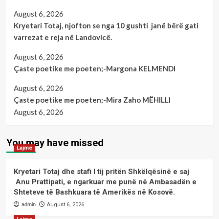
August 6, 2026
Kryetari Totaj, njofton se nga 10 gushti janë bërë gati
varrezat e reja në Landovicë.
August 6, 2026
Çaste poetike me poeten;-Margona KELMENDI
August 6, 2026
Çaste poetike me poeten;-Mira Zaho MËHILLI
August 6, 2026
You may have missed
Lajme
Kryetari Totaj dhe stafi I tij pritën Shkëlqësinë e saj
Anu Prattipati, e ngarkuar me punë në Ambasadën e
Shteteve të Bashkuara të Amerikës në Kosovë.
admin
August 6, 2026