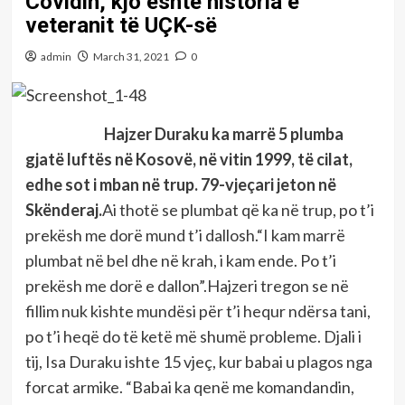
Covidin, kjo është historia e
veteranit të UÇK-së
admin
March 31, 2021
0
Hajzer Duraku ka marrë 5 plumba
gjatë luftës në Kosovë, në vitin 1999, të cilat,
edhe sot i mban në trup. 79-vjeçari jeton në
Skënderaj.
Ai thotë se plumbat që ka në trup, po t’i
prekësh me dorë mund t’i dallosh.“I kam marrë
plumbat në bel dhe në krah, i kam ende. Po t’i
prekësh me dorë e dallon”.Hajzeri tregon se në
fillim nuk kishte mundësi për t’i hequr ndërsa tani,
po t’i heqë do të ketë më shumë probleme. Djali i
tij, Isa Duraku ishte 15 vjeç, kur babai u plagos nga
forcat armike. “Babai ka qenë me komandandin,