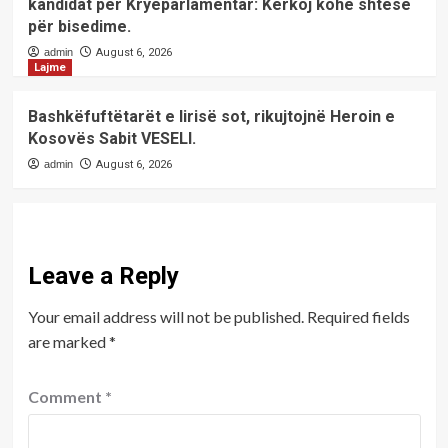
kandidat për Kryeparlamentar: Kërkoj kohë shtesë
për bisedime.
admin
August 6, 2026
Lajme
Bashkëfuftëtarët e lirisë sot, rikujtojnë Heroin e
Kosovës Sabit VESELI.
admin
August 6, 2026
Leave a Reply
Your email address will not be published.
Required fields
are marked
*
Comment
*