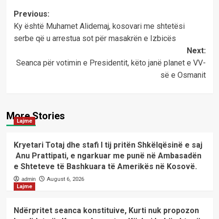
Post
Previous:
Ky është Muhamet Alidemaj, kosovari me shtetësi
navigation
serbe që u arrestua sot për masakrën e Izbicës
Next:
Seanca për votimin e Presidentit, këto janë planet e VV-
së e Osmanit
More Stories
Lajme
Kryetari Totaj dhe stafi I tij pritën Shkëlqësinë e saj
Anu Prattipati, e ngarkuar me punë në Ambasadën
e Shteteve të Bashkuara të Amerikës në Kosovë.
admin
August 6, 2026
Lajme
Ndërpritet seanca konstituive, Kurti nuk propozon