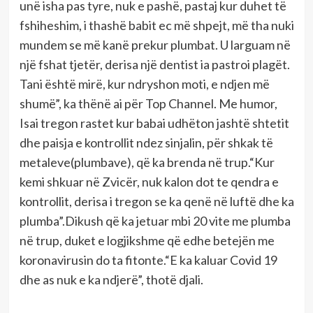
unë isha pas tyre, nuk e pashë, pastaj kur duhet të
fshiheshim, i thashë babit ec më shpejt, më tha nuki
mundem se më kanë prekur plumbat. U larguam në
një fshat tjetër, derisa një dentist ia pastroi plagët.
Tani është mirë, kur ndryshon moti, e ndjen më
shumë”, ka thënë ai për Top Channel. Me humor,
Isai tregon rastet kur babai udhëton jashtë shtetit
dhe paisja e kontrollit ndez sinjalin, për shkak të
metaleve(plumbave), që ka brenda në trup.“Kur
kemi shkuar në Zvicër, nuk kalon dot te qendra e
kontrollit, derisa i tregon se ka qenë në luftë dhe ka
plumba”.Dikush që ka jetuar mbi 20 vite me plumba
në trup, duket e logjikshme që edhe betejën me
koronavirusin do ta fitonte.“E ka kaluar Covid 19
dhe as nuk e ka ndjerë”, thotë djali.