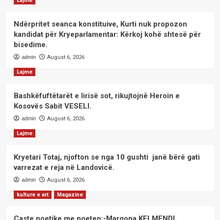
Lajme
Ndërpritet seanca konstituive, Kurti nuk propozon
kandidat për Kryeparlamentar: Kërkoj kohë shtesë për
bisedime.
admin
August 6, 2026
Lajme
Bashkëfuftëtarët e lirisë sot, rikujtojnë Heroin e
Kosovës Sabit VESELI.
admin
August 6, 2026
Lajme
Kryetari Totaj, njofton se nga 10 gushti janë bërë gati
varrezat e reja në Landovicë.
admin
August 6, 2026
kulture e art
Magazine
Çaste poetike me poeten;-Margona KELMENDI