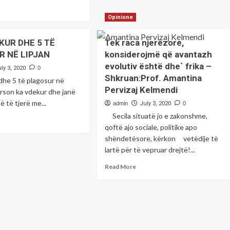
të
about
ad
vet
Në
re
Opinione
politik
Spitalin
out
Rajonal
EKUR DHE 5 TË
Tek raca njerëzore,
të
rënduar
Prizrenit
 NË LIPJAN
konsiderojmë që avantazh
ha
6
evolutiv është dhe` frika –
r
ly 3, 2020
0
pacientë
r
Shkruan:Prof. Amantina
 dhe 5 të plagosur në
me
ptarët
Pervizaj Kelmendi
Covid-
erson ka vdekur dhe janë
e
19
 të tjerë me...
admin
July 3, 2020
0
jet
po
na
Secila situatë jo e zakonshme,
ad
trajtohen
htë
qoftë ajo sociale, politike apo
re
ndosur
out
shëndetësore, kërkon vetëdije të
Ë
lartë për të vepruar drejtë!...
në
Read
Read More
EKUR
!-
more
E
ruan;
about
ir
Tek
isha,
raca
AGOSUR
njerëzore,
ister
konsiderojmë
PJAN