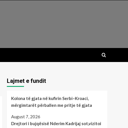
Lajmet e fundit
Kolona të gjata në kufirin Serbi–Kroaci,
mërgimtarët përballen me pritje të gjata
August 7, 2026
Drejtori i bujqësisë Nderim Kadrijaj sot,vizitoi