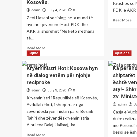
Kosovës.
Krushës së 
PDK e AKR a
admin
July 4, 2020
0
Zeni Hasani sociolog se a mund të
Re
Read More
hyn në qeverionë Hoti PDK dhe
mo
AKR ai shprehet “Në këto rrethana
ab
Uni
të...
do
Read
Read More
ta
more
Lajme
Opinione
fak
about
ko
Apeloj
shq
Kryeministri Hoti: Kosova hyn
Ka perënd
tek
në dialog vetëm për njohje
shiptarët 
subjektet
reciproke
është ven
politike
të
aty!- Shkr
admin
July 3, 2020
0
jenë
zv. Minis
Kryeministri i Republikës së Kosovës,
së
Avdullah Hoti, i shoqëruar nga
admin
Ju
bashku
zëvendëskryeministri i parë, Besnik
,sot,
Çasja e Vuçi
por,
Tahiri dhe zëvendëskryeministrja
duke realizu
edhe
Albulena Balaj-Halimaj, ka...
me Perëndimi
nëser
besoj se ësht
Read
kur
Read More