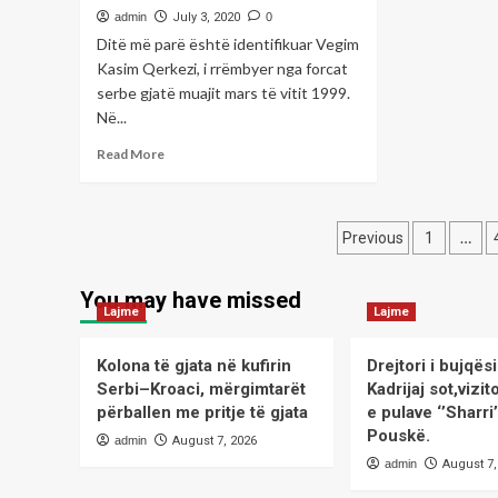
i
admin
July 3, 2020
0
tij
Br
një
Ditë më parë është identifikuar Vegim
person
Kasim Qerkezi, i rrëmbyer nga forcat
në
serbe gjatë muajit mars të vitit 1999.
Prizren
Në...
Read
Read More
more
about
U
Posts
rrëmbye
…
Previous
1
nga
pagination
forcat
You may have missed
serbe
Lajme
Lajme
më
1999,
rivarroset
Kolona të gjata në kufirin
Drejtori i bujqë
sot
Serbi–Kroaci, mërgimtarët
Kadrijaj sot,viz
martiri
përballen me pritje të gjata
e pulave ‘’Sharri
Vegim
Pouskë.
admin
August 7, 2026
Qerkezi
admin
August 7,