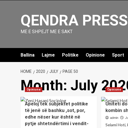
Skip
to
QENDRA PRESS
content
ME E SHPEJT ME E SAKT
Ballina
Lajme
Politike
Opinione
Sport
HOME
2020
JULY
PAGE 50
Month:
July 202
Opinione
Opinione
Apeloj tek subjektet politike
Uniteti do
të jenë së bashku ,sot, por,
kombin sh
edhe nëser kur është në
admin
Ju
pytje shtetndërtimi i vendit-
Selami Hoti, 