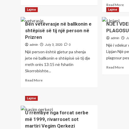
more
është
Re
Read More
about
në
mo
Lajme
Lajme
Kryeministri
pytje
ab
Hoti:
shtetndërtimi
Ka
Bën vetëvrasje në ballkonin e
NJË I VD
Kosova
i
pe
shtëpisë së tij një person në
hyn
PLAGOSUR
vendit-
ko
në
Kosovës.
Prizren
ku
admin
Ju
dialog
pë
Një i vdekur
admin
July 3, 2020
0
vetëm
shi
Lipjan Një p
Një person është gjetur pa shenja
për
dh
njohje
plagosur pesë
jete në ballkonin e shtëpisë së tij dje
tro
reciproke
rreth orës 13:15 në fshatin
to
Re
Read More
ës
Skorrobishte...
mo
ve
ab
Read
Read More
pa
NJ
more
qe
I
about
ne
VD
Bën
aty
Lajme
DH
vetëvrasje
Shk
5
në
Zaf
TË
U rrëmbye nga forcat serbe
ballkonin
Ber
PL
e
më 1999, rivarroset sot
zv.
NË
shtëpisë
Min
martiri Vegim Qerkezi
LI
së