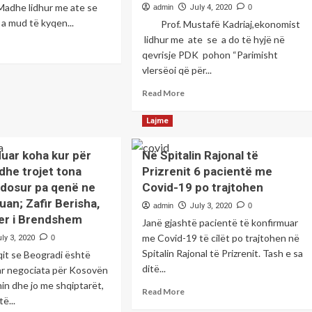
Madhe lidhur me ate se
admin
July 4, 2020
0
 mud të kyqen...
Prof. Mustafë Kadriaj,ekonomist
lidhur me ate se a do të hyjë në
ad
qevrisje PDK pohon “Parimisht
re
vlersëoi që për...
out
teti
Read
Read More
more
about
Lajme
torizonte
PDK
mbin
vlerësoi
iptar
uar koha kur për
Në Spitalin Rajonal të
që
dhe trojet tona
Prizrenit 6 pacientë me
duhet
të
dosur pa qenë ne
Covid-19 po trajtohen
jetë
uan; Zafir Berisha,
admin
July 3, 2020
0
pjesë
ter i Brendshem
Janë gjashtë pacientë të konfirmuar
e
negociatave
me Covid-19 të cilët po trajtohen në
ly 3, 2020
0
duke
Spitalin Rajonal të Prizrenit. Tash e sa
qit se Beogradi është
ruajtur
ditë...
ar negociata për Kosovën
kontiunitetin
n dhe jo me shqiptarët,
e
Read
Read More
ë...
kursit
more