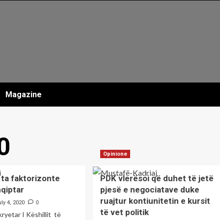
Magazine
0
Opinione
 ta faktorizonte
PDK vlerësoi që duhet të jetë
qiptar
pjesë e negociatave duke
ruajtur kontiunitetin e kursit
ly 4, 2020
0
të vet politik
kryetar I Këshillit të