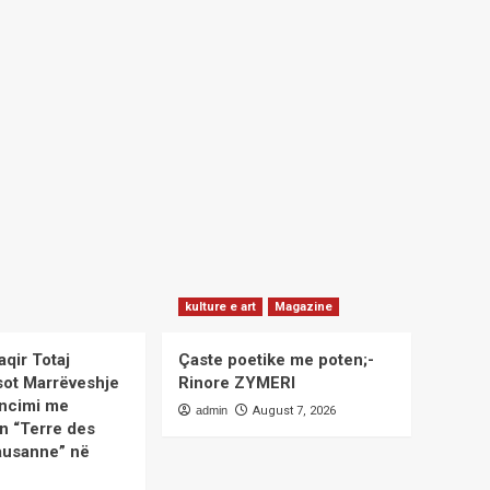
kulture e art
Magazine
aqir Totaj
Çaste poetike me poten;-
sot Marrëveshje
Rinore ZYMERI
ncimi me
admin
August 7, 2026
n “Terre des
usanne” në