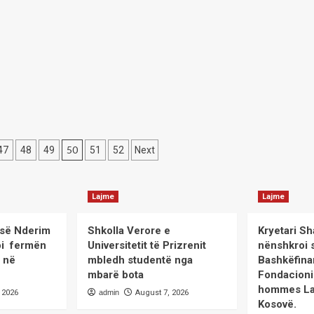
që
endshem
avantazh
evolutiv
është
dhe`
frika
–
Shkruan:Prof.
Amantina
Pervizaj
Kelmendi
50
47
48
49
51
52
Next
Lajme
Lajme
sisë Nderim
Shkolla Verore e
Kryetari Sh
itoi fermën
Universitetit të Prizrenit
nënshkroi 
’ në
mbledh studentë nga
Bashkëfina
mbarë bota
Fondacioni
hommes La
 2026
admin
August 7, 2026
Kosovë.